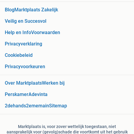
Blog
Marktplaats Zakelijk
Veilig en Succesvol
Help en Info
Voorwaarden
Privacyverklaring
Cookiebeleid
Privacyvoorkeuren
Over Marktplaats
Werken bij
Perskamer
Adevinta
2dehands
2ememain
Sitemap
Marktplaats is, voor zover wettelijk toegestaan, niet
aansprakelijk voor (gevolg)schade die voortkomt uit het gebruik