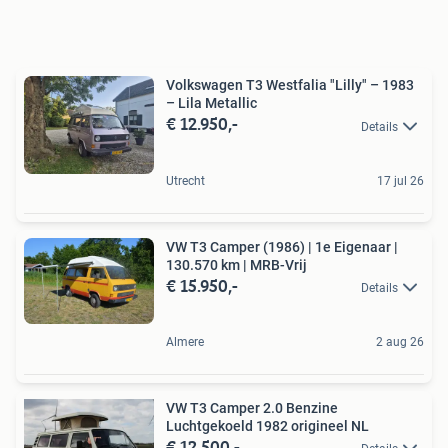
Volkswagen T3 Westfalia "Lilly" – 1983
– Lila Metallic
€ 12.950,-
Details
Utrecht
17 jul 26
VW T3 Camper (1986) | 1e Eigenaar |
130.570 km | MRB-Vrij
€ 15.950,-
Details
Almere
2 aug 26
VW T3 Camper 2.0 Benzine
Luchtgekoeld 1982 origineel NL
€ 12.500,-