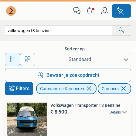
Campers
Sorteer op
Alle afstanden…
Bewaar je zoekopdracht
Filters
Caravans en Kamperen
Campers
Ve
Volkswagen Transporter T3 Benzine
€ 8.500,-
Details