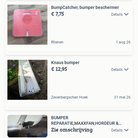
BumpCatcher, bumper beschermer
€ 7,75
Details
Rhenen
1 aug 26
Knaus bumper
€ 12,95
Details
Zevenbergschen Hoek
31 mei 26
BUMPER
REPARATIE,MAXXFAN,HORDEUR &
Zie omschrijving
PLISSE REPARATIE,S ENZ.
Details