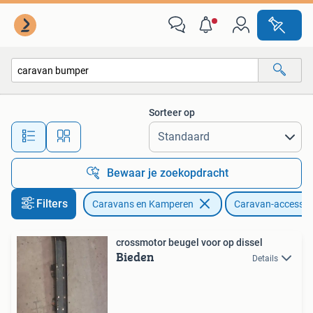
Caravan accessoires
Sorteer op
Alle afstanden…
Bewaar je zoekopdracht
Filters
Caravans en Kamperen
Caravan-accessoi
crossmotor beugel voor op dissel
Bieden
Details