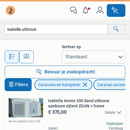
Caravan accessoires
Sorteer op
Alle afstanden…
Bewaar je zoekopdracht
Filters
Caravans en Kamperen
Caravan-accessoi
Isabella Annex 300 Sand uitbouw
aanbouw zijtent ZGAN + frame
€ 375,00
Details
Dagtopper
Lieren
Vandaag