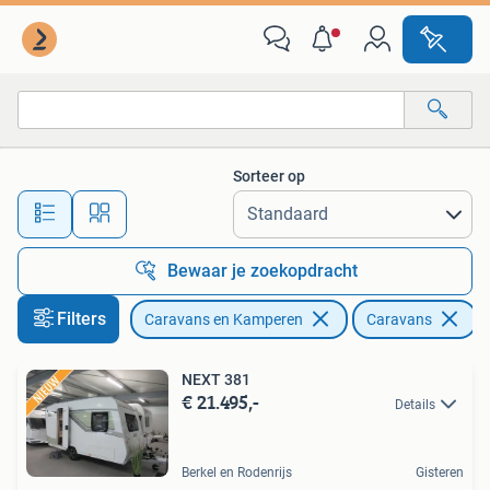
Caravans
Sorteer op
Alle afstanden…
Bewaar je zoekopdracht
Filters
Caravans en Kamperen
Caravans
NEXT 381
€ 21.495,-
Details
Berkel en Rodenrijs
Gisteren