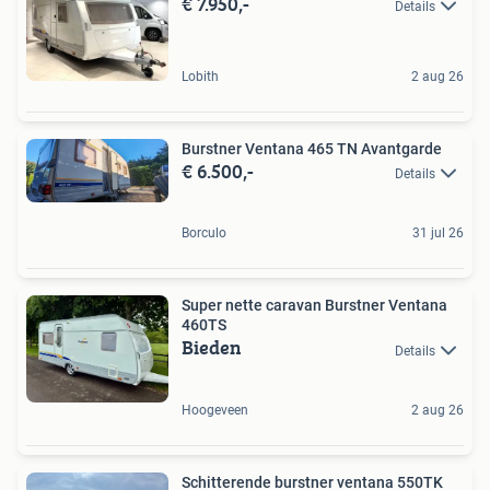
€ 7.950,-
Details
Lobith
2 aug 26
Burstner Ventana 465 TN Avantgarde
€ 6.500,-
Details
Borculo
31 jul 26
Super nette caravan Burstner Ventana
460TS
Bieden
Details
Hoogeveen
2 aug 26
Schitterende burstner ventana 550TK