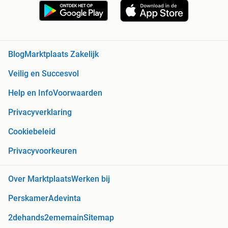
Blog
Marktplaats Zakelijk
Veilig en Succesvol
Help en Info
Voorwaarden
Privacyverklaring
Cookiebeleid
Privacyvoorkeuren
Over Marktplaats
Werken bij
Perskamer
Adevinta
2dehands
2ememain
Sitemap