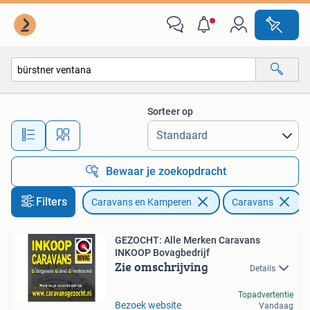
Caravans
Sorteer op
Alle afstanden…
Bewaar je zoekopdracht
Filters
Caravans en Kamperen
Caravans
V
GEZOCHT: Alle Merken Caravans
INKOOP Bovagbedrijf
Zie omschrijving
Details
Topadvertentie
Bezoek website
Vandaag