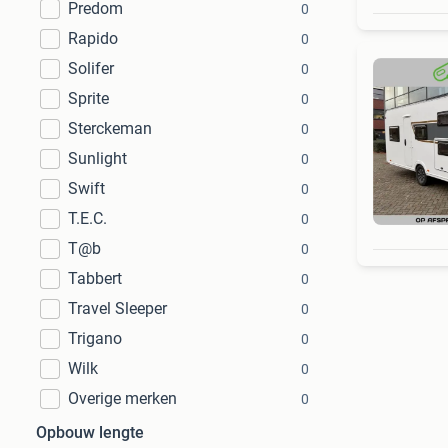
Predom
0
Rapido
0
Solifer
0
Sprite
0
Sterckeman
0
Sunlight
0
Swift
0
T.E.C.
0
T@b
0
Tabbert
0
Travel Sleeper
0
Trigano
0
Wilk
0
Overige merken
0
Opbouw lengte