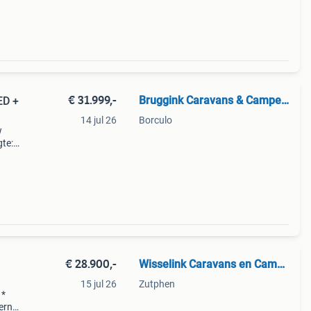
: 7
€ 31.999,-
Bruggink Caravans & Campers
ED +
14 jul 26
Borculo
w
gte:
icht:
al
€ 28.900,-
Wisselink Caravans en Campers
15 jul 26
Zutphen
 *
terne