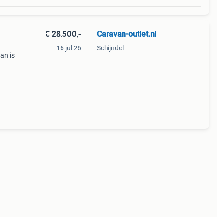
€ 28.500,-
Caravan-outlet.nl
16 jul 26
Schijndel
an is
: €