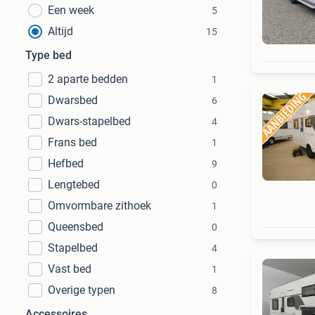
Een week
5
Altijd
15
Type bed
2 aparte bedden
1
Dwarsbed
6
Dwars-stapelbed
4
Frans bed
1
Hefbed
9
Lengtebed
0
Omvormbare zithoek
1
Queensbed
0
Stapelbed
4
Vast bed
1
Overige typen
8
Accessoires