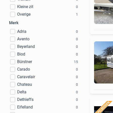
Kleine zit
0
Overige
1
Merk
Adria
0
Avento
0
Beyerland
0
Biod
0
Bürstner
15
Carado
0
Caravelair
0
Chateau
0
Delta
0
Dethleffs
0
Eifelland
0