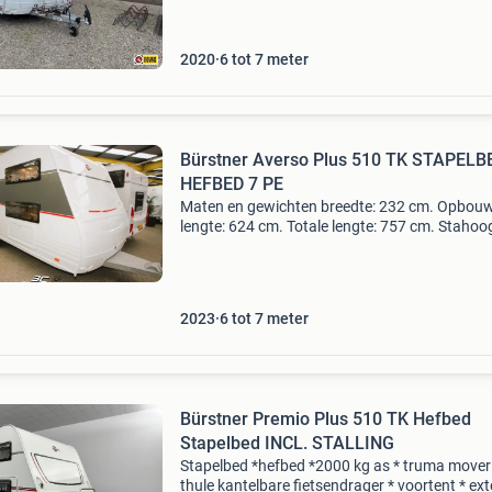
gewicht: 1340 kg. Slapen aantal slaapplaatsen
indeli
2020
6 tot 7 meter
Bürstner Averso Plus 510 TK STAPELB
HEFBED 7 PE
Maten en gewichten breedte: 232 cm. Opbou
lengte: 624 cm. Totale lengte: 757 cm. Stahoo
208 cm. Totale hoogte: 271 cm. Maximaal gew
2000 kg. Laadvermogen: 660 kg. Slapen aant
slaapplaatsen
2023
6 tot 7 meter
Bürstner Premio Plus 510 TK Hefbed
Stapelbed INCL. STALLING
Stapelbed *hefbed *2000 kg as * truma mover
thule kantelbare fietsendrager * voortent * ex