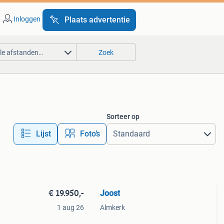
Inloggen
Plaats advertentie
lle afstanden…
Zoek
Sorteer op
Lijst
Foto’s
€ 19.950,-
Joost
1 aug 26
Almkerk