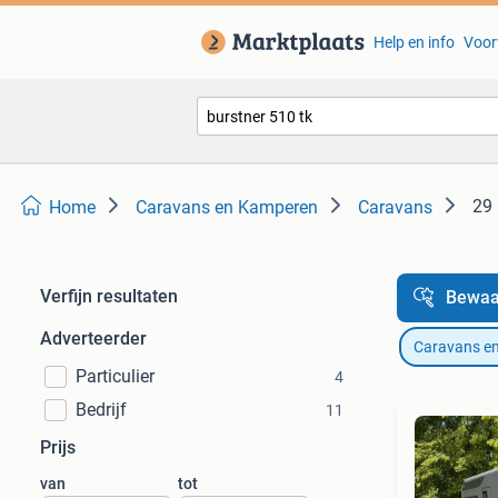
Help en info
Voor
29 
Home
Caravans en Kamperen
Caravans
Verfijn resultaten
Bewaa
Adverteerder
Caravans e
Particulier
4
Bedrijf
11
Prijs
van
tot