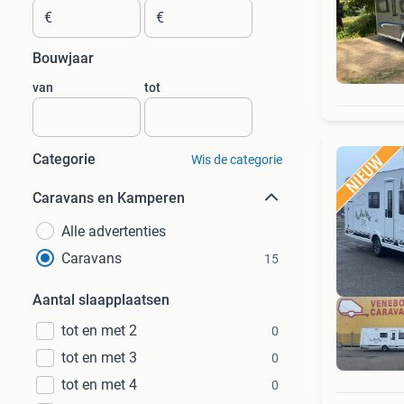
€
€
Bouwjaar
van
tot
Categorie
Wis de categorie
Caravans en Kamperen
Alle advertenties
Caravans
15
Aantal slaapplaatsen
tot en met 2
0
tot en met 3
0
tot en met 4
0