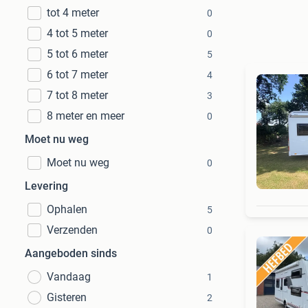
tot 4 meter
0
4 tot 5 meter
0
5 tot 6 meter
5
6 tot 7 meter
4
7 tot 8 meter
3
8 meter en meer
0
Moet nu weg
Moet nu weg
0
Levering
Ophalen
5
Verzenden
0
Aangeboden sinds
Vandaag
1
Gisteren
2