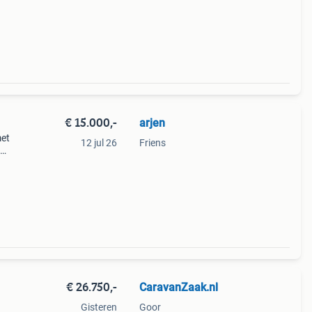
€ 15.000,-
arjen
met
12 jul 26
Friens
ast
r in
€ 26.750,-
CaravanZaak.nl
Gisteren
Goor