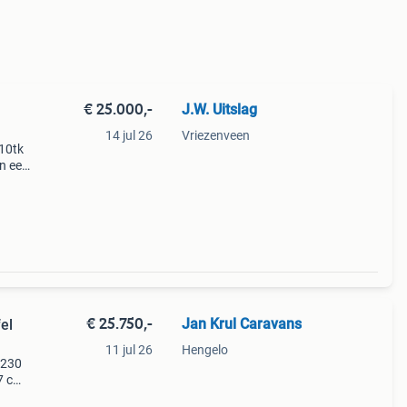
€ 25.000,-
J.W. Uitslag
14 jul 26
Vriezenveen
510tk
an een
or hij
p
€ 25.750,-
Jan Krul Caravans
el
11 jul 26
Hengelo
 230
7 cm.
eg-