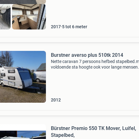
2017
5 tot 6 meter
Burstner averso plus 510tk 2014
Nette caravan 7 persoons hefbed stapelbed.
voldoende sta hoogte ook voor lange mensen.
Voortent dorema. Airco tosot van 2020 koelk
verwarming bouwjaar is 2012 maar heeft 2 jaa
showroom gesta
2012
Bürstner Premio 550 TK Mover, Luifel,
Stapelbed,