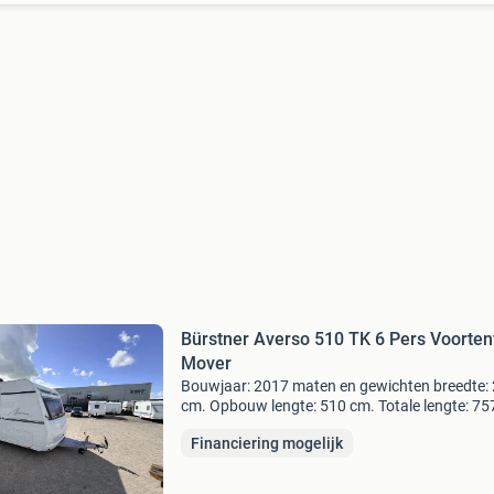
Bürstner Averso 510 TK 6 Pers Voorten
Mover
Bouwjaar: 2017 maten en gewichten breedte:
cm. Opbouw lengte: 510 cm. Totale lengte: 75
Leeg-gewicht: 1270 kg. Maximaal gewicht: 15
Financiering mogelijk
kg. Laadvermogen: 230 kg. Slapen aantal
slaapplaatsen: 6