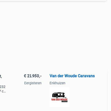
€ 21.950,-
Van der Woude Caravans
t,
Eergisteren
Enkhuizen
 232
7 cm.
00