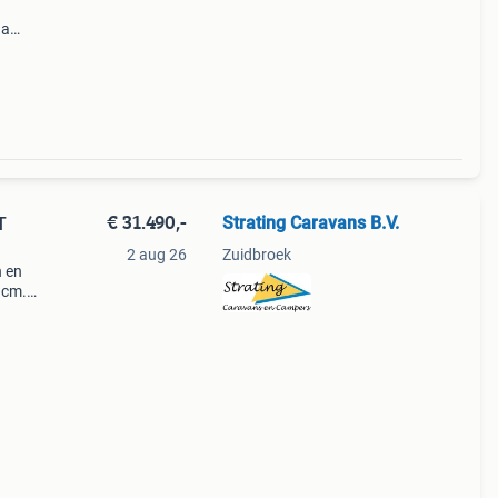
.a
hl,
€ 31.490,-
Strating Caravans B.V.
T
2 aug 26
Zuidbroek
n en
 cm.
.000