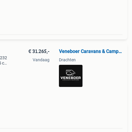
ordt.
. Is
€ 31.265,-
Veneboer Caravans & Campers bv
 232
Vandaag
Drachten
5 cm.
eg-
Kg.