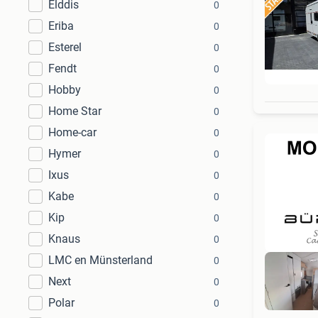
Elddis
0
Eriba
0
Esterel
0
Fendt
0
Hobby
0
Home Star
0
Home-car
0
Hymer
0
Ixus
0
Kabe
0
Kip
0
Knaus
0
LMC en Münsterland
0
Next
0
Polar
0