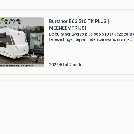
Bürstner B66 510 TK PLUS |
MEENEEMPRIJS!
De bürstner averso plus b66 510 tk deze carav
te bezichtigen bij van uden caravans in sint-
oedenrode. Deze caravan is voorzien van de
volgende opties af fabriek: - basisprijs caravan
2026
6 tot 7 meter