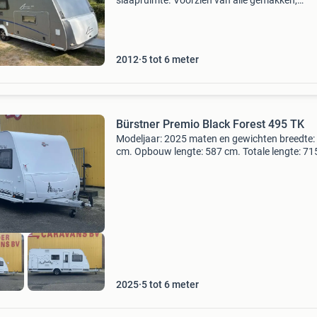
slaapruimte. Voorzien van alle gemakken,
waardoor camping zonder moeite glamping w
De rondzit is ruim en heeft kunstleren zittingen
duurzaam en m
2012
5 tot 6 meter
Bürstner Premio Black Forest 495 TK
Modeljaar: 2025 maten en gewichten breedte:
cm. Opbouw lengte: 587 cm. Totale lengte: 71
Stahoogte: 198 cm. Totale hoogte: 261 cm. Le
gewicht: 1.190 Kg. Maximaal gewicht: 1.700 
Laadverm
2025
5 tot 6 meter