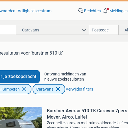
waarden
Veiligheidscentrum
Berichten
Meldingen
Caravans
A
resultaten
voor 'burstner 510 tk'
Ontvang meldingen van
r je zoekopdracht
nieuwe zoekresultaten
n Kamperen
Caravans
Verwijder filters
Burstner Averso 510 TK Caravan 7pers
Mover, Airco, Luifel
Zeer nette caravan met ruim voldoende leef en