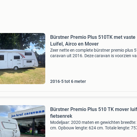
Bürstner Premio Plus 510TK met vaste
Luifel, Airco en Mover
Zeer nette en complete bürstner premio plus 
caravan uit 2016. Deze caravan is voorzien v
airco, mover, stapelbed en een hefbed, waardo
ideaal is voor gezinnen. De caravan biedt slaa
2016
5 tot 6 meter
Bürstner Premio Plus 510 TK mover luif
fietsenrek
Modeljaar: 2020 maten en gewichten breedte:
cm. Opbouw lengte: 624 cm. Totale lengte: 75
Stahoogte: 208 cm. Totale hoogte: 271 cm. Le