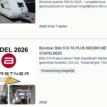
Bürstner premio 550 tk 2020 – complete luxe
gezinscaravan in topstaat vergelijkbare met o
510 tk, 530 tk, 500 kd, 500 k lift, 540 fdk, 515 u
515 uhk, 560 tk, 550 fsk, 580 qs, 490 kmf,
2020
6 tot 7 meter
Bürstner B66 510 TK PLUS NIEUW!! ME
STAPELBED!!
B66 510 tk plus nieuw!! Met stapelbed!! Mate
gewichten breedte: 232 cm. Totale lengte: 754
Leeg-gewicht: 1.420 Kg. Maximaal gewicht: 2
Financiering mogelijk
Kg. Laadvermogen: 580 kg. Slapen aantal
slaapplaatsen
2026