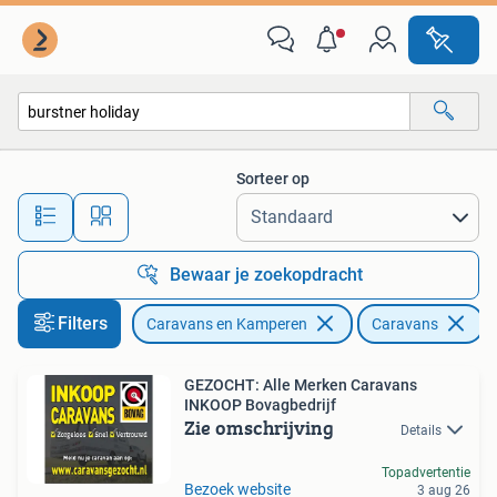
Caravans
Sorteer op
Alle afstanden…
Bewaar je zoekopdracht
Filters
Caravans en Kamperen
Caravans
V
GEZOCHT: Alle Merken Caravans
INKOOP Bovagbedrijf
Zie omschrijving
Details
Topadvertentie
Bezoek website
3 aug 26