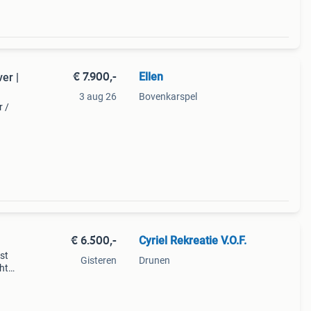
€ 7.900,-
Ellen
er |
3 aug 26
Bovenkarspel
r /
,
€ 6.500,-
Cyriel Rekreatie V.O.F.
st
Gisteren
Drunen
ght
 car