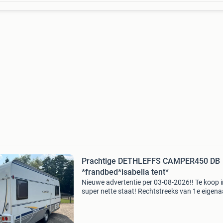
Prachtige DETHLEFFS CAMPER450 DB
*frandbed*isabella tent*
Nieuwe advertentie per 03-08-2026!! Te koop i
super nette staat! Rechtstreeks van 1e eigena
dethleffs camper 450 db word geleverd met:
•technische controle 2026 •nieuwe gastoevoe
2026 &b