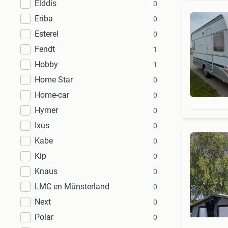
Elddis
0
Eriba
0
Esterel
0
Fendt
1
Hobby
1
Home Star
0
Home-car
0
Hymer
0
Ixus
0
Kabe
0
Kip
0
Knaus
0
LMC en Münsterland
0
Next
0
Polar
0