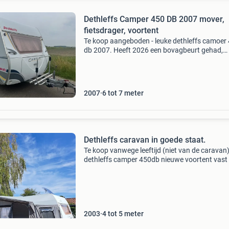
Dethleffs Camper 450 DB 2007 mover,
fietsdrager, voortent
Te koop aangeboden - leuke dethleffs camoer
db 2007. Heeft 2026 een bovagbeurt gehad,
banden van 2025. Ook zitten er nieuwe lagers 
Dus de caravan is er technisch klaar voor! De
caravan is voor
2007
6 tot 7 meter
Dethleffs caravan in goede staat.
Te koop vanwege leeftijd (niet van de caravan
dethleffs camper 450db nieuwe voortent vast t
(met douchemogelijkheid) frans bed 4
slaapplaatsen groot dakluik vochtvrij. Boiler v
watertank fie
2003
4 tot 5 meter