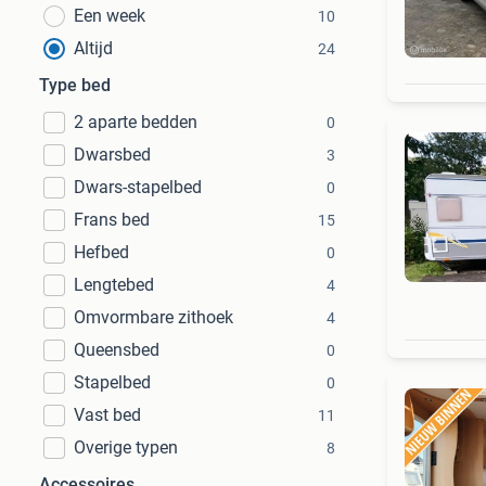
Een week
10
Altijd
24
Type bed
2 aparte bedden
0
Dwarsbed
3
Dwars-stapelbed
0
Frans bed
15
Hefbed
0
Lengtebed
4
Omvormbare zithoek
4
Queensbed
0
Stapelbed
0
Vast bed
11
Overige typen
8
Accessoires