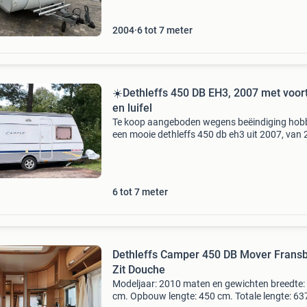
2004
6 tot 7 meter
☀️Dethleffs 450 DB EH3, 2007 met voor
en luifel
Te koop aangeboden wegens beëindiging hob
een mooie dethleffs 450 db eh3 uit 2007, van 
eigenaar. Deze complete caravan wordt gelev
met een ruime voortent en luifel van het merk
dorema. Nooit
6 tot 7 meter
Dethleffs Camper 450 DB Mover Frans
Zit Douche
Modeljaar: 2010 maten en gewichten breedte:
cm. Opbouw lengte: 450 cm. Totale lengte: 63