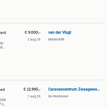
€ 9.000,-
van der Vlugt
tent
2 aug 26
Medemblik
by:
2e
erd
€ 12.995,-
Caravancentrum Zwaagwesteinde
bed
1 aug 26
De Westereen
 230
7 cm.