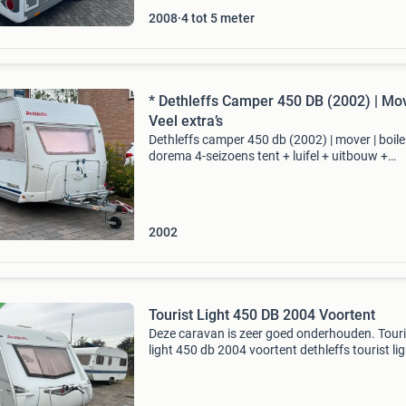
2008
4 tot 5 meter
* Dethleffs Camper 450 DB (2002) | Mov
Veel extra’s
Dethleffs camper 450 db (2002) | mover | boile
dorema 4-seizoens tent + luifel + uitbouw +
panoramaluifel te koop aangeboden: een nette
goed onderhouden en compleet uitgeruste
dethleffs camper 450
2002
Tourist Light 450 DB 2004 Voortent
Deze caravan is zeer goed onderhouden. Touri
light 450 db 2004 voortent dethleffs tourist li
450 db vraagprijs: € 6.500,- Inruil: mogelijk
garantie: 6 maanden financiering: mogelijk via