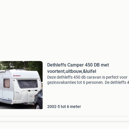
Dethleffs Camper 450 DB met
voortent,uitbouw,&luifel
Deze dethleffs 450 db caravan is perfect voor
gezinsvakanties tot 6 personen. De dethleffs 
db wordt verkocht met, complete vakantieset
dorema voortent en uitbouw & reda luifel teven
er
2002
5 tot 6 meter