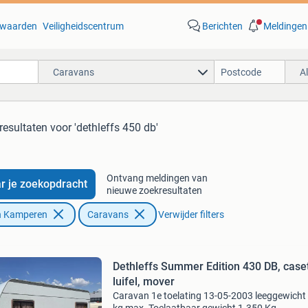
waarden
Veiligheidscentrum
Berichten
Meldingen
Caravans
A
resultaten
voor 'dethleffs 450 db'
Ontvang meldingen van
r je zoekopdracht
nieuwe zoekresultaten
n Kamperen
Caravans
Verwijder filters
Dethleffs Summer Edition 430 DB, case
luifel, mover
Caravan 1e toelating 13-05-2003 leeggewicht