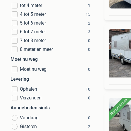
tot 4 meter
1
4 tot 5 meter
15
5 tot 6 meter
2
6 tot 7 meter
3
7 tot 8 meter
0
8 meter en meer
0
Moet nu weg
Moet nu weg
0
Levering
Ophalen
10
Verzenden
0
Aangeboden sinds
Vandaag
0
Gisteren
2