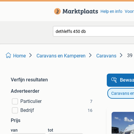
Help en info
Voor
39 
Home
Caravans en Kamperen
Caravans
Verfijn resultaten
Bewaa
Adverteerder
Caravans e
Particulier
7
Bedrijf
16
Prijs
van
tot