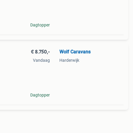
 610
Dagtopper
€ 8.750,-
Wolf Caravans
Vandaag
Harderwijk
te:
4
Dagtopper