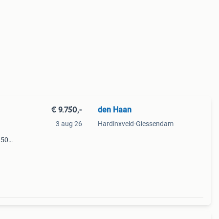
€ 9.750,-
den Haan
3 aug 26
Hardinxveld-Giessendam
450
 met
s is