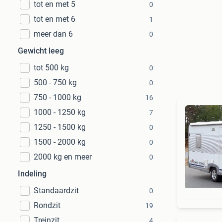
tot en met 5
0
tot en met 6
1
meer dan 6
0
Gewicht leeg
tot 500 kg
0
500 - 750 kg
0
750 - 1000 kg
16
1000 - 1250 kg
7
1250 - 1500 kg
0
1500 - 2000 kg
0
2000 kg en meer
0
Indeling
Standaardzit
0
Rondzit
19
Treinzit
4