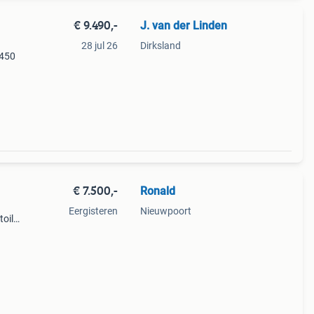
€ 9.490,-
J. van der Linden
28 jul 26
Dirksland
 450
in.
€ 7.500,-
Ronald
)
Eergisteren
Nieuwpoort
oilet
aste