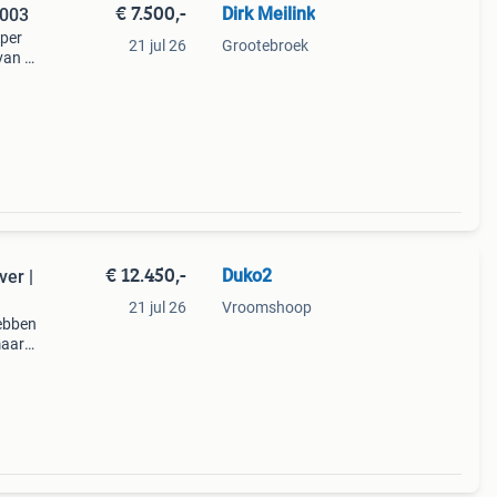
€ 7.500,-
Dirk Meilink
2003
mper
21 jul 26
Grootebroek
van is
oek
ikt
€ 12.450,-
Duko2
ver |
21 jul 26
Vroomshoop
hebben
maar
t hele