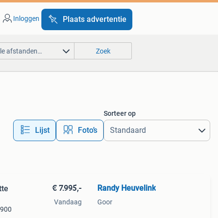
Inloggen
Plaats advertentie
lle afstanden…
Zoek
Sorteer op
Lijst
Foto’s
€ 7.995,-
Randy Heuvelink
tte
Vandaag
Goor
 900