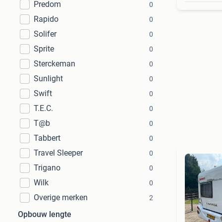
Predom
0
Rapido
0
Solifer
0
Sprite
0
Sterckeman
0
Sunlight
0
Swift
0
T.E.C.
0
T@b
0
Tabbert
0
Travel Sleeper
0
Trigano
0
Wilk
0
Overige merken
2
Opbouw lengte