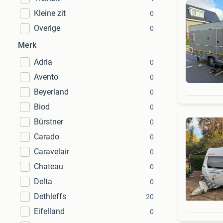
Kleine zit
0
Overige
0
Merk
Adria
0
Avento
0
Beyerland
0
Biod
0
Bürstner
0
Carado
0
Caravelair
0
Chateau
0
Delta
0
Dethleffs
20
Eifelland
0