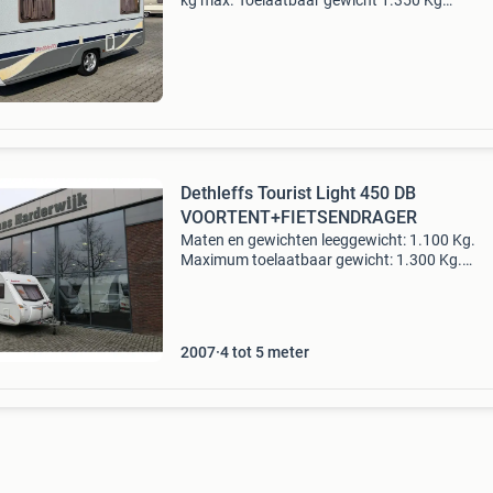
kg max. Toelaatbaar gewicht 1.350 Kg
laadvermogen 450 kg aantal slaapplaatsen 4
modeljaar 2003 opbouw lengte 430 cm lengte
cm breedte 220 cm wanden
Dethleffs Tourist Light 450 DB
VOORTENT+FIETSENDRAGER
Maten en gewichten leeggewicht: 1.100 Kg.
Maximum toelaatbaar gewicht: 1.300 Kg.
Laadvermogen: 200 kg. Lengte: 643 cm. Breed
230 cm. Slaapplaatsen aantal slaapplaatsen: 
indelingzit: rondzit keuke
2007
4 tot 5 meter