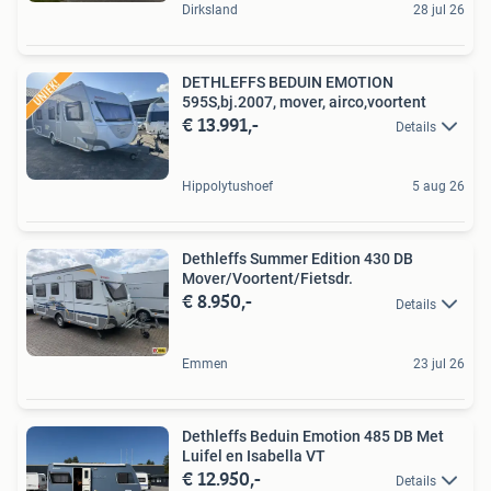
Dirksland
28 jul 26
DETHLEFFS BEDUIN EMOTION
595S,bj.2007, mover, airco,voortent
€ 13.991,-
Details
Hippolytushoef
5 aug 26
Dethleffs Summer Edition 430 DB
Mover/Voortent/Fietsdr.
€ 8.950,-
Details
Emmen
23 jul 26
Dethleffs Beduin Emotion 485 DB Met
Luifel en Isabella VT
€ 12.950,-
Details