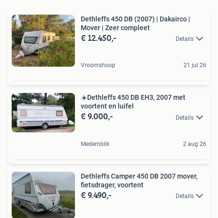
Dethleffs 450 DB (2007) | Dakairco |
Mover | Zeer compleet
€ 12.450,-
Details
Vroomshoop
21 jul 26
☀️Dethleffs 450 DB EH3, 2007 met
voortent en luifel
€ 9.000,-
Details
Medemblik
2 aug 26
Dethleffs Camper 450 DB 2007 mover,
fietsdrager, voortent
€ 9.490,-
Details