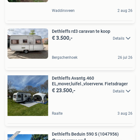
Waddinxveen
2 aug 26
Dethleffs rd3 caravan te koop
€ 3.500,-
Details
Bergschenhoek
26 jul 26
Dethleffs Avantg.460
EL,mover,luifel.,vloerverw. Fietsdrager
€ 23.500,-
Details
Raalte
3 aug 26
Dethleffs Beduin 590 S (1047956)