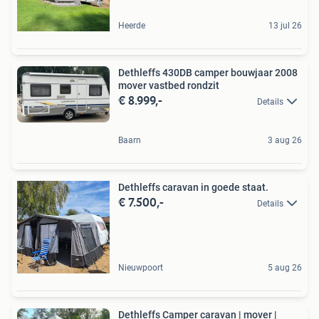
Heerde
13 jul 26
Dethleffs 430DB camper bouwjaar 2008
mover vastbed rondzit
€ 8.999,-
Details
Baarn
3 aug 26
Dethleffs caravan in goede staat.
€ 7.500,-
Details
Nieuwpoort
5 aug 26
Dethleffs Camper caravan | mover |