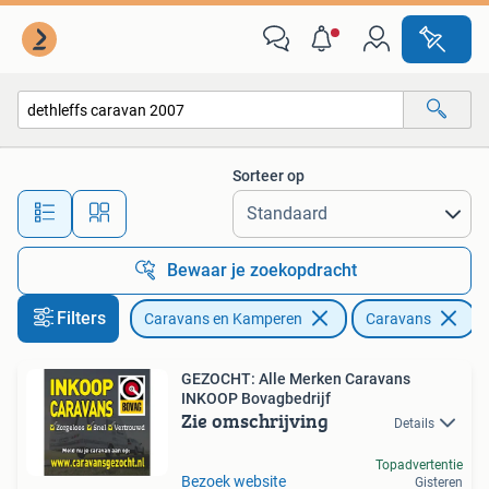
Caravans
Sorteer op
Alle afstanden…
Bewaar je zoekopdracht
Filters
Caravans en Kamperen
Caravans
V
GEZOCHT: Alle Merken Caravans
INKOOP Bovagbedrijf
Zie omschrijving
Details
Topadvertentie
Bezoek website
Gisteren