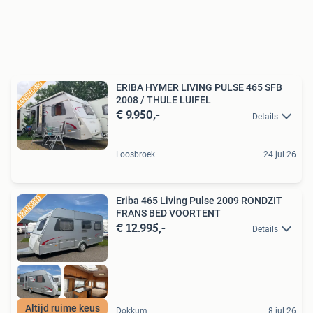
ERIBA HYMER LIVING PULSE 465 SFB
2008 / THULE LUIFEL
€ 9.950,-
Details
Loosbroek
24 jul 26
Eriba 465 Living Pulse 2009 RONDZIT
FRANS BED VOORTENT
€ 12.995,-
Details
Altijd ruime keus
Dokkum
8 jul 26