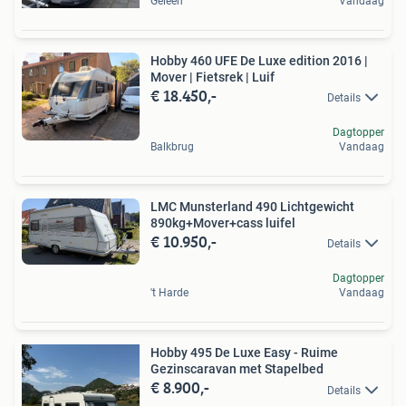
Geleen
Vandaag
Hobby 460 UFE De Luxe edition 2016 |
Mover | Fietsrek | Luif
€ 18.450,-
Details
Dagtopper
Balkbrug
Vandaag
LMC Munsterland 490 Lichtgewicht
890kg+Mover+cass luifel
€ 10.950,-
Details
Dagtopper
't Harde
Vandaag
Hobby 495 De Luxe Easy - Ruime
Gezinscaravan met Stapelbed
€ 8.900,-
Details