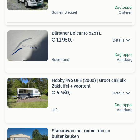
Dagtopper
Son en Breugel
Gisteren
Bürstner Belcanto 525TL
€ 11.950,-
Details
Dagtopper
Roermond
Vandaag
Hobby 495 UFE (2000) | Groot dakluik |
Zakluifel + voortent
€ 6.450,-
Details
Dagtopper
Ulft
Vandaag
Stacaravan met ruime tuin en
buitenkeuken