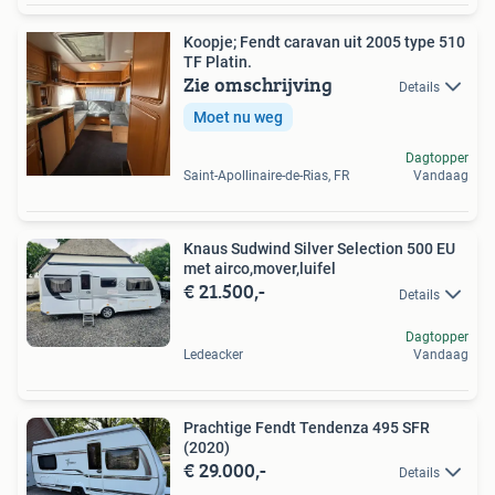
Koopje; Fendt caravan uit 2005 type 510
TF Platin.
Zie omschrijving
Details
Moet nu weg
Dagtopper
Saint-Apollinaire-de-Rias, FR
Vandaag
Knaus Sudwind Silver Selection 500 EU
met airco,mover,luifel
€ 21.500,-
Details
Dagtopper
Ledeacker
Vandaag
Prachtige Fendt Tendenza 495 SFR
(2020)
€ 29.000,-
Details