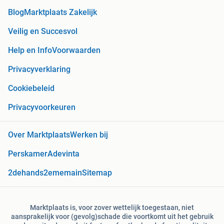
Blog
Marktplaats Zakelijk
Veilig en Succesvol
Help en Info
Voorwaarden
Privacyverklaring
Cookiebeleid
Privacyvoorkeuren
Over Marktplaats
Werken bij
Perskamer
Adevinta
2dehands
2ememain
Sitemap
Marktplaats is, voor zover wettelijk toegestaan, niet
aansprakelijk voor (gevolg)schade die voortkomt uit het gebruik