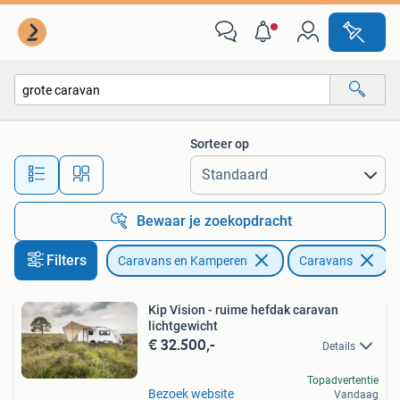
Caravans
Sorteer op
Alle afstanden…
Bewaar je zoekopdracht
Filters
Caravans en Kamperen
Caravans
V
Kip Vision - ruime hefdak caravan
lichtgewicht
€ 32.500,-
Details
Topadvertentie
Bezoek website
Vandaag