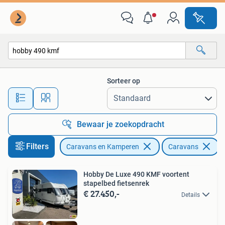
Caravans
Sorteer op
Alle afstanden…
Bewaar je zoekopdracht
Filters
Caravans en Kamperen
Caravans
V
Hobby De Luxe 490 KMF voortent
stapelbed fietsenrek
€ 27.450,-
Details