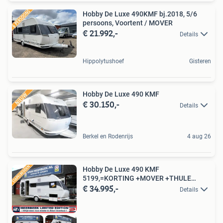
Hobby De Luxe 490KMF bj.2018, 5/6
persoons, Voortent / MOVER
€ 21.992,-
Details
Hippolytushoef
Gisteren
Hobby De Luxe 490 KMF
€ 30.150,-
Details
Berkel en Rodenrijs
4 aug 26
Hobby De Luxe 490 KMF
5199,=KORTING +MOVER +THULE
€ 34.995,-
+BC260
Details