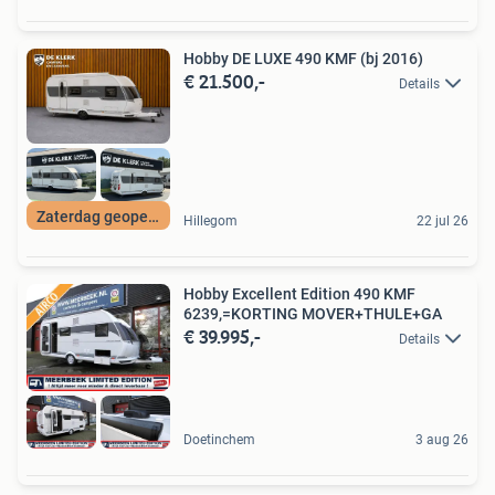
Hobby DE LUXE 490 KMF (bj 2016)
€ 21.500,-
Details
Zaterdag geopend
Hillegom
22 jul 26
Hobby Excellent Edition 490 KMF
6239,=KORTING MOVER+THULE+GA
€ 39.995,-
Details
Doetinchem
3 aug 26