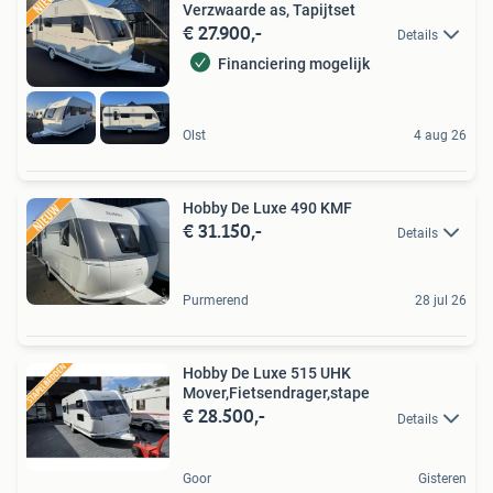
Verzwaarde as, Tapijtset
€ 27.900,-
Details
Financiering mogelijk
Olst
4 aug 26
Hobby De Luxe 490 KMF
€ 31.150,-
Details
Purmerend
28 jul 26
Hobby De Luxe 515 UHK
Mover,Fietsendrager,stape
€ 28.500,-
Details
Goor
Gisteren