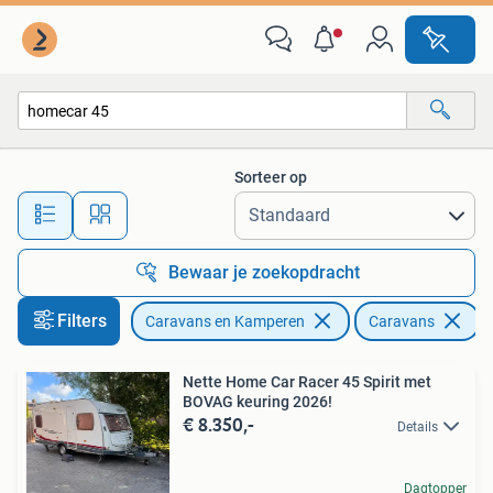
Caravans
Sorteer op
Alle afstanden…
Bewaar je zoekopdracht
Filters
Caravans en Kamperen
Caravans
V
Nette Home Car Racer 45 Spirit met
BOVAG keuring 2026!
€ 8.350,-
Details
Dagtopper