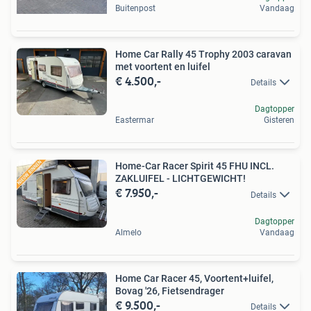
Buitenpost
Vandaag
Home Car Rally 45 Trophy 2003 caravan
met voortent en luifel
€ 4.500,-
Details
Dagtopper
Eastermar
Gisteren
Home-Car Racer Spirit 45 FHU INCL.
ZAKLUIFEL - LICHTGEWICHT!
€ 7.950,-
Details
Dagtopper
Almelo
Vandaag
Home Car Racer 45, Voortent+luifel,
Bovag '26, Fietsendrager
€ 9.500,-
Details