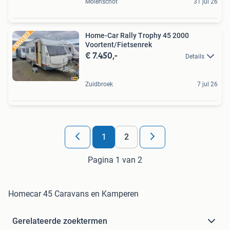
Molenschot
31 jul 26
Home-Car Rally Trophy 45 2000
Voortent/Fietsenrek
€ 7.450,-
Details
Zuidbroek
7 jul 26
1
2
Pagina 1 van 2
Homecar 45 Caravans en Kamperen
Gerelateerde zoektermen