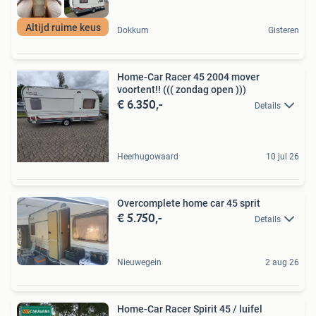
Altijd ruime keus
Dokkum
Gisteren
Home-Car Racer 45 2004 mover
voortent!! ((( zondag open )))
€ 6.350,-
Details
Heerhugowaard
10 jul 26
Overcomplete home car 45 sprit
€ 5.750,-
Details
Nieuwegein
2 aug 26
Home-Car Racer Spirit 45 / luifel