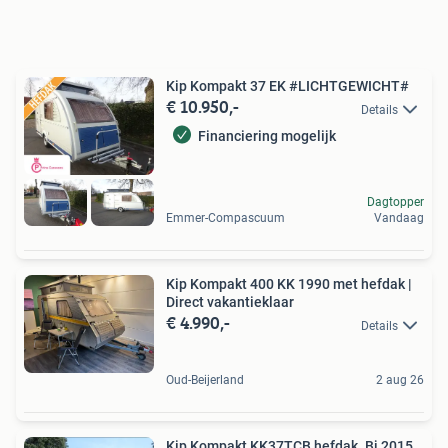
Kip Kompakt 37 EK #LICHTGEWICHT#
€ 10.950,-
Details
Financiering mogelijk
Dagtopper
Emmer-Compascuum
Vandaag
Kip Kompakt 400 KK 1990 met hefdak |
Direct vakantieklaar
€ 4.990,-
Details
Oud-Beijerland
2 aug 26
Kip Kompakt KK37TCB hefdak. Bj 2015