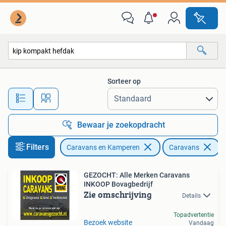
Caravans
Sorteer op
Alle afstanden…
Bewaar je zoekopdracht
Filters
Caravans en Kamperen
Caravans
V
GEZOCHT: Alle Merken Caravans
INKOOP Bovagbedrijf
Zie omschrijving
Details
Topadvertentie
Bezoek website
Vandaag