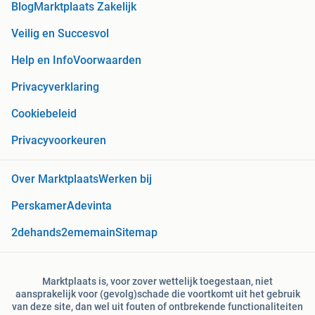
Blog
Marktplaats Zakelijk
Veilig en Succesvol
Help en Info
Voorwaarden
Privacyverklaring
Cookiebeleid
Privacyvoorkeuren
Over Marktplaats
Werken bij
Perskamer
Adevinta
2dehands
2ememain
Sitemap
Marktplaats is, voor zover wettelijk toegestaan, niet
aansprakelijk voor (gevolg)schade die voortkomt uit het gebruik
van deze site, dan wel uit fouten of ontbrekende functionaliteiten