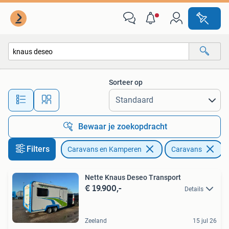
Caravans
Sorteer op
Alle afstanden…
Bewaar je zoekopdracht
Filters
Caravans en Kamperen
Caravans
V
Nette Knaus Deseo Transport
€ 19.900,-
Details
Zeeland
15 jul 26