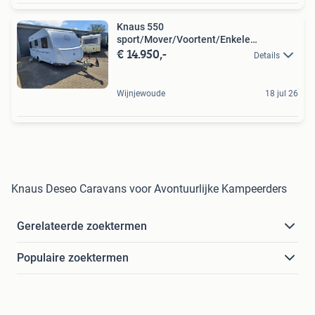
Knaus 550
sport/Mover/Voortent/Enkele
€ 14.950,-
bedden/2012/
Details
Wijnjewoude
18 jul 26
Knaus Deseo Caravans voor Avontuurlijke Kampeerders
Gerelateerde zoektermen
Populaire zoektermen