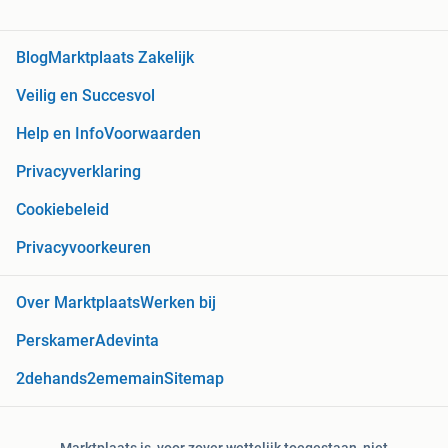
Blog
Marktplaats Zakelijk
Veilig en Succesvol
Help en Info
Voorwaarden
Privacyverklaring
Cookiebeleid
Privacyvoorkeuren
Over Marktplaats
Werken bij
Perskamer
Adevinta
2dehands
2ememain
Sitemap