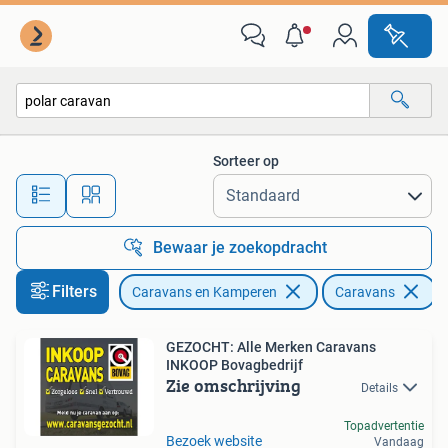
Caravans
Sorteer op
Alle afstanden…
Bewaar je zoekopdracht
Filters
Caravans en Kamperen
Caravans
V
GEZOCHT: Alle Merken Caravans
INKOOP Bovagbedrijf
Zie omschrijving
Details
Topadvertentie
Bezoek website
Vandaag