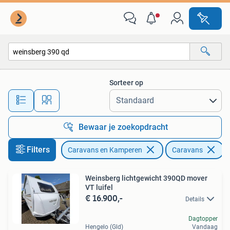
Caravans
Sorteer op
Alle afstanden…
Bewaar je zoekopdracht
Filters
Caravans en Kamperen
Caravans
V
Weinsberg lichtgewicht 390QD mover
VT luifel
€ 16.900,-
Details
Dagtopper
Hengelo (Gld)
Vandaag