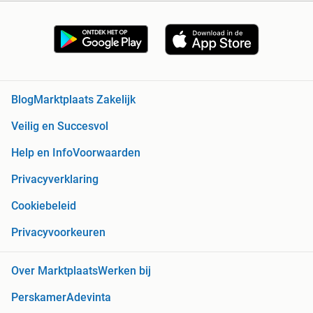
Blog
Marktplaats Zakelijk
Veilig en Succesvol
Help en Info
Voorwaarden
Privacyverklaring
Cookiebeleid
Privacyvoorkeuren
Over Marktplaats
Werken bij
Perskamer
Adevinta