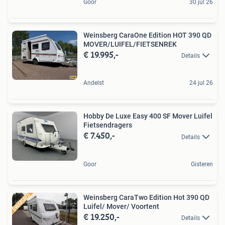
Goor
30 jul 26
Weinsberg CaraOne Edition HOT 390 QD
MOVER/LUIFEL/FIETSENREK
€ 19.995,-
Details
Andelst
24 jul 26
Hobby De Luxe Easy 400 SF Mover Luifel
Fietsendragers
€ 7.450,-
Details
Goor
Gisteren
Weinsberg CaraTwo Edition Hot 390 QD
Luifel/ Mover/ Voortent
€ 19.250,-
Details