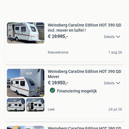
Weinsberg CaraOne Edition HOT 390 QD
incl. mover en luifel !
€ 19.995,-
Details
Nieuwehorne
1 aug 26
Weinsberg CaraOne Edition HOT 390 QD
Mover
€ 19.950,-
Details
Financiering mogelijk
Leek
24 jul 26
Weinsberg CaraOne Edition HOT 390 QD