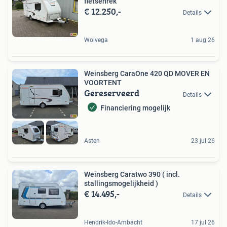
fietsenrek
€ 12.250,-
Details
Wolvega
1 aug 26
Weinsberg CaraOne 420 QD MOVER EN
VOORTENT
Gereserveerd
Details
Financiering mogelijk
Asten
23 jul 26
Weinsberg Caratwo 390 ( incl.
stallingsmogelijkheid )
€ 14.495,-
Details
Hendrik-Ido-Ambacht
17 jul 26