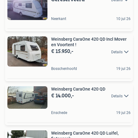
Neerkant
10 jul 26
Weinsberg CaraOne 420 QD Incl Mover
en Voortent !
€ 15.950,-
Details
Bosschenhoofd
19 jul 26
Weinsberg CaraOne 420 QD
€ 14.000,-
Details
Enschede
19 jul 26
Weinsberg CaraOne 420 QD Luifel,