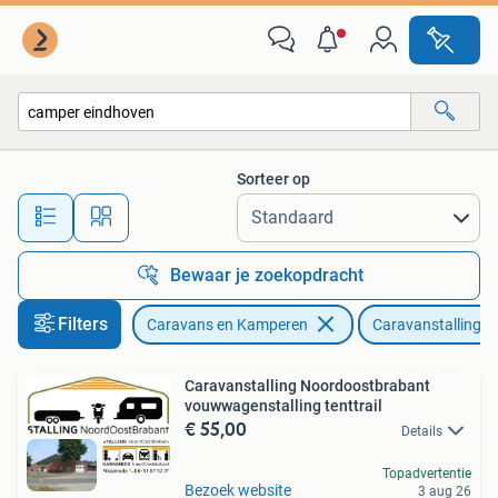
Caravanstallingen
Sorteer op
Alle afstanden…
Bewaar je zoekopdracht
Filters
Caravans en Kamperen
Caravanstallingen
Caravanstalling Noordoostbrabant
vouwwagenstalling tenttrail
€ 55,00
Details
Topadvertentie
Bezoek website
3 aug 26