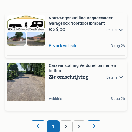
Vouwwagenstalling Bagagewagen
Garagebox Noordoostbrabant
€ 55,00
Details
Bezoek website
3 aug 26
Caravanstalling Velddriel binnen en
buiten
Zie omschrijving
Details
Velddriel
3 aug 26
1
2
3