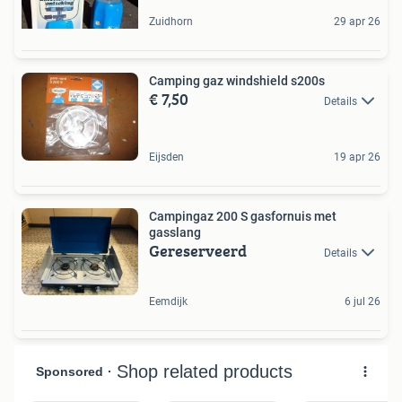
Zuidhorn
29 apr 26
Camping gaz windshield s200s
€ 7,50
Details
Eijsden
19 apr 26
Campingaz 200 S gasfornuis met
gasslang
Gereserveerd
Details
Eemdijk
6 jul 26