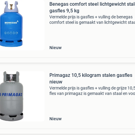
Benegas comfort steel lichtgewicht sta
gasfles 9,5 kg
Vermelde prijs is gasfles + vulling de benegas
comfort steel is gemaakt van lichtgewicht sta
waardoor ze bijna net zo licht is als de kunsts
gasfles. De comfortabele kunststof handgree
maakt de
Nieuw
Primagaz 10,5 kilogram stalen gasfles
nieuw
Vermelde prijs is gasfles + vulling de grijze 10,
fles van primagaz is gemaakt van staal en voo
van het primagaz logo. De 10,5 kg gasfles is 
statiegeld/ abonnement gasfles. Dit betekent
Nieuw