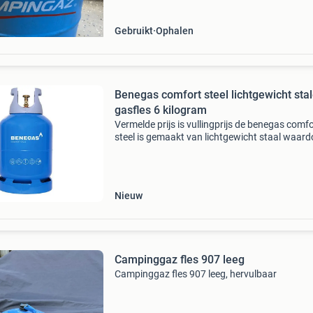
Gebruikt
Ophalen
Benegas comfort steel lichtgewicht sta
gasfles 6 kilogram
Vermelde prijs is vullingprijs de benegas comfo
steel is gemaakt van lichtgewicht staal waard
ze bijna net zo licht is als de kunststof gasfles
comfortabele kunststof handgreep maakt de f
Nieuw
Campinggaz fles 907 leeg
Campinggaz fles 907 leeg, hervulbaar