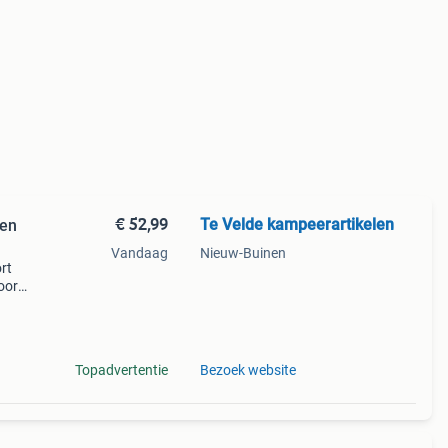
€ 52,99
Te Velde kampeerartikelen
len
Vandaag
Nieuw-Buinen
rt
oor
. De
les
Topadvertentie
Bezoek website