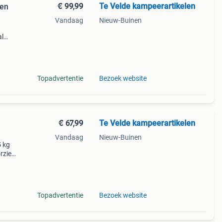
€ 99,99
Te Velde kampeerartikelen
len
Vandaag
Nieuw-Buinen
al
tof
p
Topadvertentie
Bezoek website
€ 67,99
Te Velde kampeerartikelen
Vandaag
Nieuw-Buinen
5 kg
rzien
geen
Topadvertentie
Bezoek website