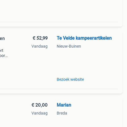
€ 52,99
Te Velde kampeerartikelen
len
Vandaag
Nieuw-Buinen
rt
oor
. De
les
Bezoek website
€ 20,00
Marian
Vandaag
Breda