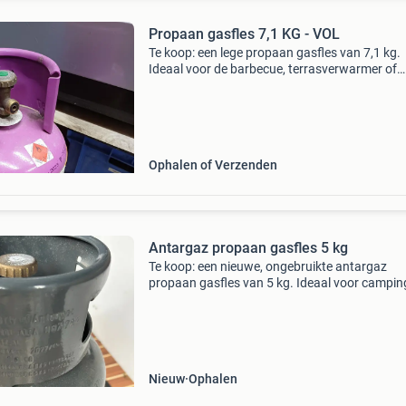
Propaan gasfles 7,1 KG - VOL
Te koop: een lege propaan gasfles van 7,1 kg.
Ideaal voor de barbecue, terrasverwarmer of
andere toepassingen. De fles is in goede staat
klaar voor gebruik
Ophalen of Verzenden
Antargaz propaan gasfles 5 kg
Te koop: een nieuwe, ongebruikte antargaz
propaan gasfles van 5 kg. Ideaal voor campin
barbecue of terrasverwarming. De fles is klaar
gebruik. De keurdatum is 2022/05 en de
herkeurdatum is 2032
Nieuw
Ophalen