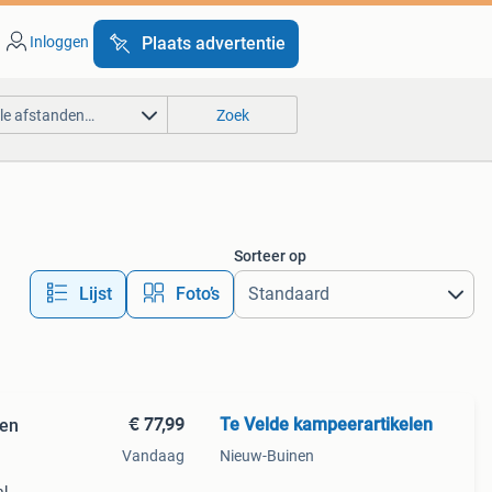
Inloggen
Plaats advertentie
lle afstanden…
Zoek
Sorteer op
Lijst
Foto’s
€ 77,99
Te Velde kampeerartikelen
len
Vandaag
Nieuw-Buinen