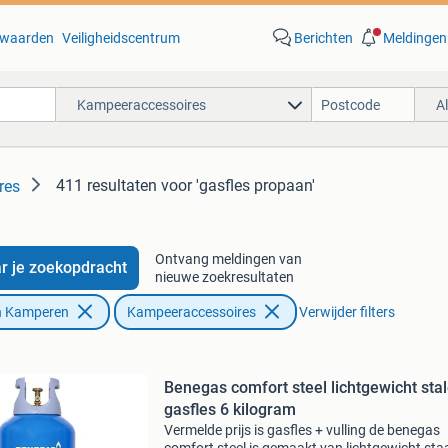
waarden
Veiligheidscentrum
Berichten
Meldingen
Kampeeraccessoires
A
411 resultaten
voor 'gasfles propaan'
res
Ontvang meldingen van
r je zoekopdracht
nieuwe zoekresultaten
n Kamperen
Kampeeraccessoires
Verwijder filters
Benegas comfort steel lichtgewicht sta
gasfles 6 kilogram
Vermelde prijs is gasfles + vulling de benegas