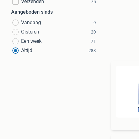
Verzenden
75
Aangeboden sinds
Vandaag
9
Gisteren
20
Een week
71
Altijd
283