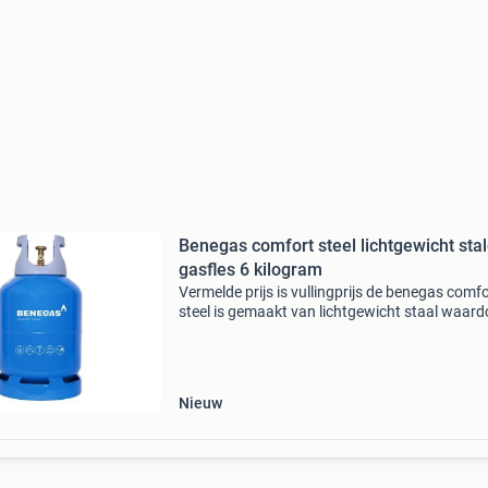
Benegas comfort steel lichtgewicht sta
gasfles 6 kilogram
Vermelde prijs is vullingprijs de benegas comfo
steel is gemaakt van lichtgewicht staal waard
ze bijna net zo licht is als de kunststof gasfles
comfortabele kunststof handgreep maakt de f
Nieuw