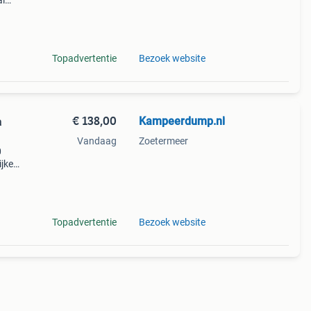
al
tof
p
Topadvertentie
Bezoek website
€ 138,00
Kampeerdump.nl
a
Vandaag
Zoetermeer
0
ijke
eem
Topadvertentie
Bezoek website