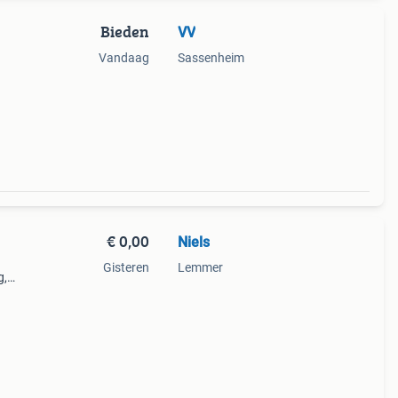
Bieden
VV
Vandaag
Sassenheim
 en
€ 0,00
Niels
Gisteren
Lemmer
g,
 voor