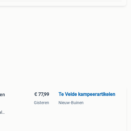
€ 77,99
Te Velde kampeerartikelen
len
Gisteren
Nieuw-Buinen
al
tof
p