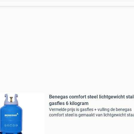
Benegas comfort steel lichtgewicht sta
gasfles 6 kilogram
Vermelde prijs is gasfles + vulling de benegas
comfort steel is gemaakt van lichtgewicht sta
waardoor ze bijna net zo licht is als de kunsts
gasfles. De comfortabele kunststof handgree
maakt de