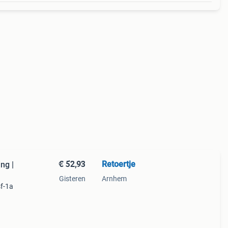
€ 52,93
Retoertje
ng |
Gisteren
Arnhem
f-1a
ng