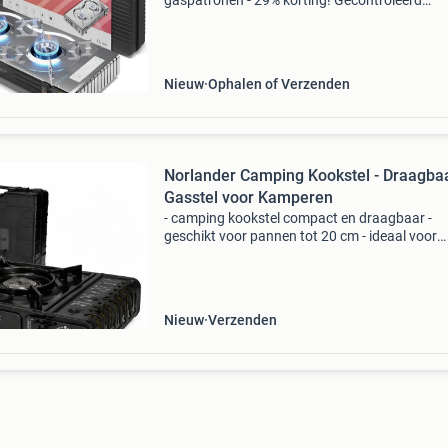
gaspatronen - 29% korting! Gecontroleerd
retourproduct - 100% functioneel. 2-Pits
kooktoestel met automatische piezo-ontsteki
werkt op standaard msf-1
Nieuw
Ophalen of Verzenden
Norlander Camping Kookstel - Draagba
Gasstel voor Kamperen
- camping kookstel compact en draagbaar -
geschikt voor pannen tot 20 cm - ideaal voor
kamperen en roadtrips - snel gebruiksklaar
onderweg met dit camping kookstel bereid jij
eenvoudig warme maaltijde
Nieuw
Verzenden