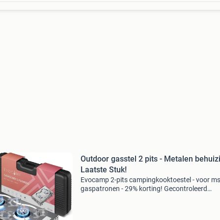
Outdoor gasstel 2 pits - Metalen behuizi
Laatste Stuk!
Evocamp 2-pits campingkooktoestel - voor ms
gaspatronen - 29% korting! Gecontroleerd
retourproduct - 100% functioneel. 2-Pits
kooktoestel met automatische piezo-ontsteki
werkt op standaard msf-1