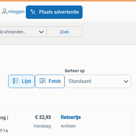
Inloggen
Plaats advertentie
lle afstanden…
Zoek
Sorteer op
Lijst
Foto’s
€ 52,93
Retoertje
ng |
Vandaag
Arnhem
f-1a