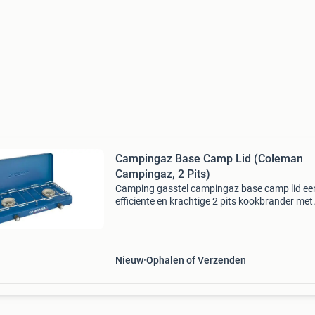
Campingaz Base Camp Lid (Coleman
Campingaz, 2 Pits)
Camping gasstel campingaz base camp lid ee
efficiente en krachtige 2 pits kookbrander met
deksel. De campingaz base camp lid is een bas
kooktoestel met 2 x 1500 watt branders. (De 
van camping
Nieuw
Ophalen of Verzenden