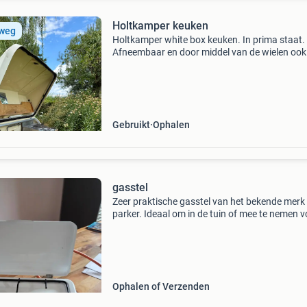
Holtkamper keuken
 weg
Holtkamper white box keuken. In prima staat.
Afneembaar en door middel van de wielen ook
verplaatsbaar. Goed werkende koelbox op 220
v en gas. Gasstel 3 pits in goede en nette staa
lichtba
Gebruikt
Ophalen
gasstel
Zeer praktische gasstel van het bekende merk
parker. Ideaal om in de tuin of mee te nemen v
kamperen. Nieuwprijs was 185 euro. Vraagpri
euro
Ophalen of Verzenden