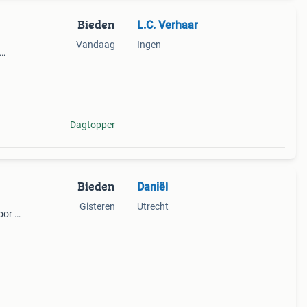
Bieden
L.C. Verhaar
Vandaag
Ingen
 v, 12
t. Led
Dagtopper
Bieden
Daniël
Gisteren
Utrecht
oor te
js 40