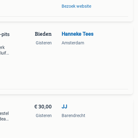
Bezoek website
Bieden
Hanneke Tees
-pits
Gisteren
Amsterdam
erk
uifel
 was
act
€ 30,00
JJ
estel
Gisteren
Barendrecht
Ideaal
ten