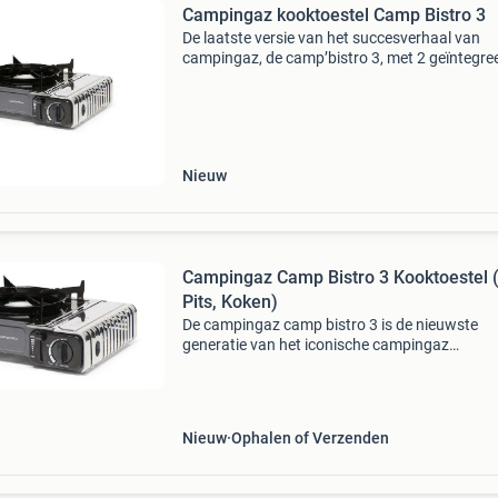
Campingaz kooktoestel Camp Bistro 3
De laatste versie van het succesverhaal van
campingaz, de camp’bistro 3, met 2 geïntegre
veiligheidssystemen, een roestvrijstalen cart
en een verbeterde pandrager, die voor stabilite
een
Nieuw
Campingaz Camp Bistro 3 Kooktoestel 
Pits, Koken)
De campingaz camp bistro 3 is de nieuwste
generatie van het iconische campingaz
kooktoestel. Ontworpen met een focus op
veiligheid, gebruiksgemak en prestaties, is dit
gasstel ideaal voor kampeerders
Nieuw
Ophalen of Verzenden