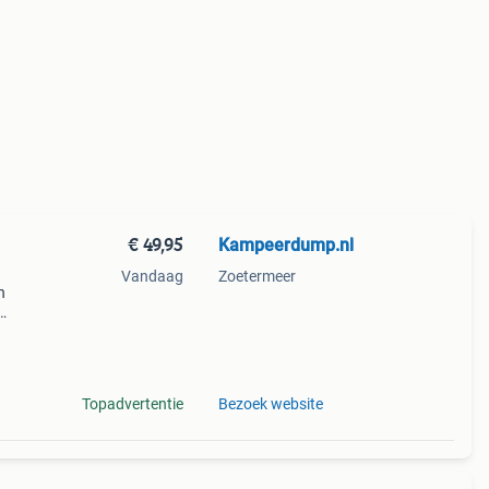
€ 49,95
Kampeerdump.nl
Vandaag
Zoetermeer
n
is
lagon
Topadvertentie
Bezoek website