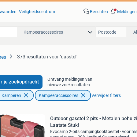
waarden
Veiligheidscentrum
Berichten
Meldingen
Kampeeraccessoires
A
373 resultaten
voor 'gasstel'
res
Ontvang meldingen van
r je zoekopdracht
nieuwe zoekresultaten
n Kamperen
Kampeeraccessoires
Verwijder filters
Outdoor gasstel 2 pits - Metalen behuizi
Laatste Stuk!
Evocamp 2-pits campingkooktoestel - voor ms