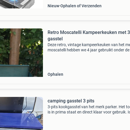
Nieuw
Ophalen of Verzenden
Retro Moscatelli Kampeerkeuken met 3
gasstel
Deze retro, vintage kampeerkeuken van het m
moscatelli hebben we 4 jaar gebruikt onder de l
van een retro vouwwagen. De vouwagentent
gaar en de bak is verkocht. De keuken is comp
op te
Ophalen
camping gasstel 3 pits
3-pits kookgasstel van het merk parker. Het to
is in prima staat en direct klaar voor gebruik. 
voor op de camping, in de caravan of voor bui
koken. Af te halen in nagele. Vanaf zondag a