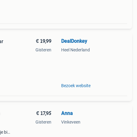
€ 19,99
DealDonkey
ar
Gisteren
Heel Nederland
Bezoek website
€ 17,95
Anna
g
Gisteren
Vinkeveen
e bij