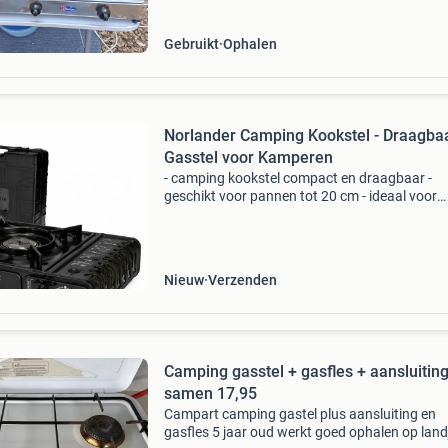
Gebruikt
Ophalen
Norlander Camping Kookstel - Draagba
Gasstel voor Kamperen
- camping kookstel compact en draagbaar -
geschikt voor pannen tot 20 cm - ideaal voor
kamperen en roadtrips - snel gebruiksklaar
onderweg met dit camping kookstel bereid jij
eenvoudig warme maaltijde
Nieuw
Verzenden
Camping gasstel + gasfles + aansluitin
samen 17,95
Campart camping gastel plus aansluiting en
gasfles 5 jaar oud werkt goed ophalen op landj