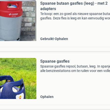
Spaanse butaan gasfles (leeg) - met 2
adapters
Te koop: een zo goed als nieuwe spaanse but
gasfles. Deze fles is leeg en kan eenvoudig w
omgeruild bij een benzinestation in spanje. U
betaalt dan alleen voor de inhoud van de gasfl
Dat ko
Gebruikt
Ophalen
Spaanse gasfles
Spaanse gasfles repsol, butaan, leeg. In spanje
alle benzinestations om te ruilen voor een voll
gasfles.
Ophalen