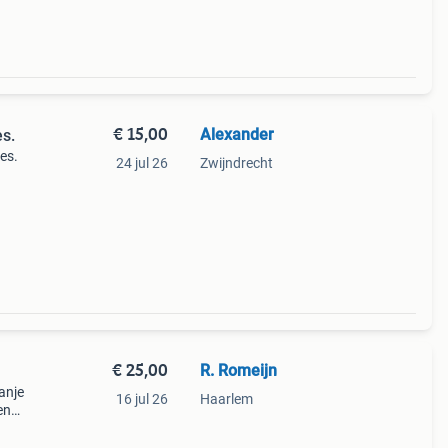
€ 15,00
Alexander
es.
es.
24 jul 26
Zwijndrecht
€ 25,00
R. Romeijn
anje
16 jul 26
Haarlem
en
 hebt
od