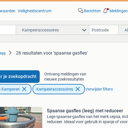
waarden
Veiligheidscentrum
Berichten
Meldingen
Kampeeraccessoires
A
26 resultaten
voor 'spaanse gasfles'
res
Ontvang meldingen van
r je zoekopdracht
nieuwe zoekresultaten
n Kamperen
Kampeeraccessoires
Verwijder filters
Spaanse gasfles (leeg) met reduceer
Lege spaanse gasfles van het merk cepsa, incl
reduceer. Ideaal voor gebruik in spanje of voor
omruilen bij een cepsa-dealer. De fles is leeg en