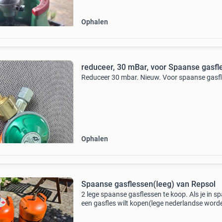
Ophalen
reduceer, 30 mBar, voor Spaanse gasfl
Reduceer 30 mbar. Nieuw. Voor spaanse gasfl
Ophalen
Spaanse gasflessen(leeg) van Repsol
2 lege spaanse gasflessen te koop. Als je in sp
een gasfles wilt kopen(lege nederlandse word
vrijwel nergens gevuld) is dat een gedoetje. Je
dan een keuringsbewijs van je gasinstallatie n