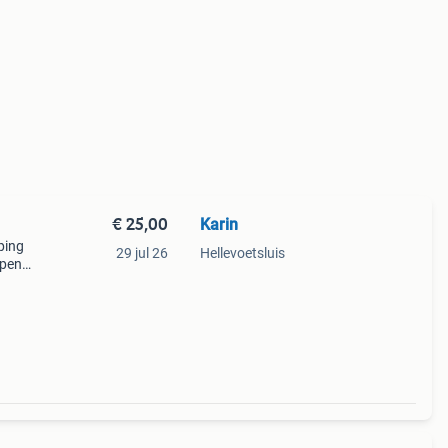
€ 25,00
Karin
ping
29 jul 26
Hellevoetsluis
mpen
oor