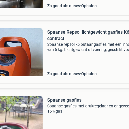
Zo goed als nieuw
Ophalen
Spaanse Repsol lichtgewicht gasfles K
contract
Spaanse repsol k6 butaangasfles met een in
van 6 kg. Lichtgewicht uitvoering, geschikt vo
onder andere camper, caravan, camping en
barbecue. De fles is leeg en wordt geleverd me
bijbehorend
Zo goed als nieuw
Ophalen
Spaanse gasfles
Spaanse gasfles met drukregelaar en ongevee
15% gas