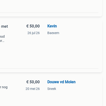
€ 50,00
Kevin
6 met
26 jul 26
Baexem
houd
or
t het
€ 50,00
Douwe vd Molen
r nog
20 mei 26
Sneek