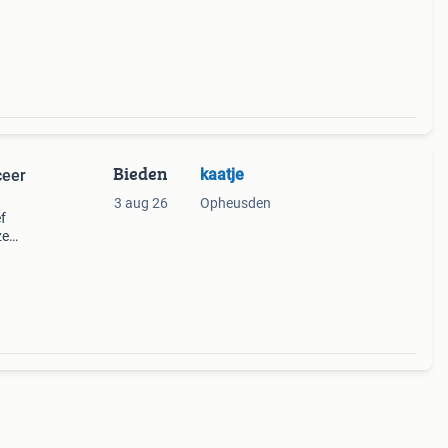
Bieden
kaatje
ceer
3 aug 26
Opheusden
f
ze
panje