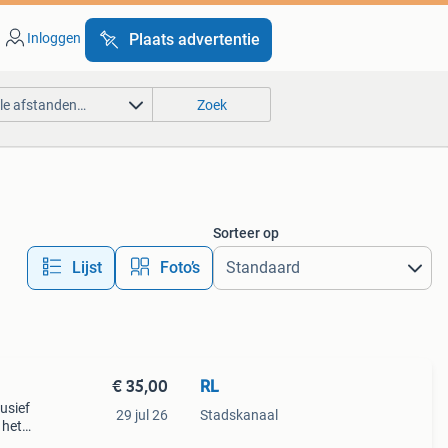
Inloggen
Plaats advertentie
lle afstanden…
Zoek
Sorteer op
Lijst
Foto’s
€ 35,00
RL
usief
29 jul 26
Stadskanaal
 het