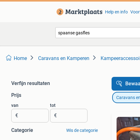
Help en info
Voor
Home
Caravans en Kamperen
Kampeeraccessoi
Verfijn resultaten
Bewaa
Prijs
Caravans e
van
tot
€
€
Categorie
Wis de categorie