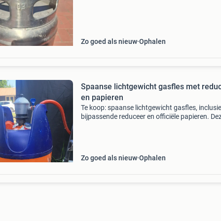
klaar voor een nieuwe vulling.
Zo goed als nieuw
Ophalen
Spaanse lichtgewicht gasfles met redu
en papieren
Te koop: spaanse lichtgewicht gasfles, inclusie
bijpassende reduceer en officiële papieren. De
gasfles is in 2025 in spanje gekocht en is nu
overbodig geworden. Ideaal voor gebruik in s
of voo
Zo goed als nieuw
Ophalen