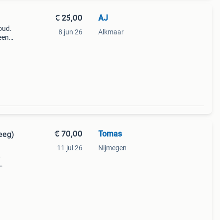
€ 25,00
AJ
oud.
8 jun 26
Alkmaar
een
orden
in
€ 70,00
Tomas
eeg)
11 jul 26
Nijmegen
,
dig