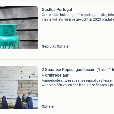
Gasfles Portugal
Grote rubis butaangasfles portugal. 13Kg inh
Fles is vol, als reserve gekocht in 2023 omdat 
spaanse fles niet in portugal omgeruild kan w
en omgekeerd ook niet. De rubis fles heeft een 
Gebruikt
Ophalen
2 Spaanse Repsol gasflessen (1 vol, 1 l
+ drukregelaar
Aangeboden: twee spaanse repsol gasflessen
waarvan één vol en één leeg. Deze flessen zijn
ideaal voor gebruik in spanje, waar ze eenvou
om te ruilen en te vullen zijn bij elk tankstation.
Inclusie
Ophalen