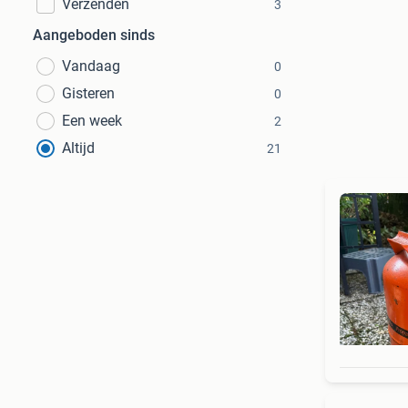
Verzenden
3
Aangeboden sinds
Vandaag
0
Gisteren
0
Een week
2
Altijd
21