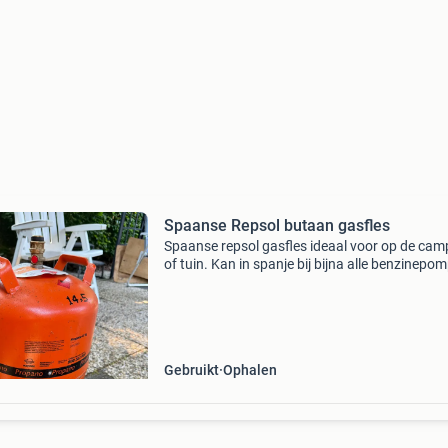
Spaanse Repsol butaan gasfles
Spaanse repsol gasfles ideaal voor op de cam
of tuin. Kan in spanje bij bijna alle benzinepo
eenvoudig en goedkoop worden ingewisseld v
een gevuld exemplaar. Apart te koop een
nederlandse g
Gebruikt
Ophalen