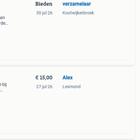
Bieden
verzamelaar
30 jul 26
Kootwijkerbroek
aan
orden
es.
€ 15,00
Alex
 bij
27 jul 26
Lexmond
e