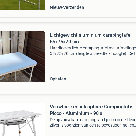
Nieuw
Verzenden
Lichtgewicht aluminium campingtafel
55x75x70 cm
Handige en lichte campingtafel met afmeting
55x75x70 cm (lengte x breedte x hoogte). De t
is voorzien van stevige, lichtgewicht aluminiu
poten, waardoor hij gemakkelijk te vervoeren 
te ze
Ophalen
Vouwbare en inklapbare Campingtafel
Picco - Aluminium - 90 x
De opvouwbare campingtafel picco in de kleur
zilver is voorzien van een te bevestigen net en
antislipvoetjes. Of het nu de perfecte ruimte is