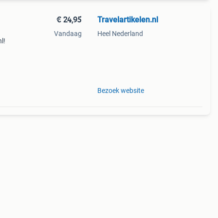
€ 24,95
Travelartikelen.nl
Vandaag
Heel Nederland
l!
ogte:
ige,
Bezoek website