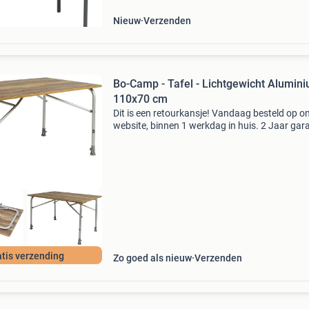
Nieuw
Verzenden
Bo-Camp - Tafel - Lichtgewicht Alumini
110x70 cm
Dit is een retourkansje! Vandaag besteld op o
website, binnen 1 werkdag in huis. 2 Jaar gara
Gratis verzending boven de €20. Beperkte
voorraad. Niet tevreden? Retourneren kan gra
binne
tis verzending
Zo goed als nieuw
Verzenden