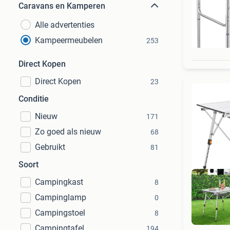
Caravans en Kamperen
Alle advertenties
Kampeermeubelen
253
Direct Kopen
Direct Kopen
23
Conditie
Nieuw
171
Zo goed als nieuw
68
Gebruikt
81
Soort
Campingkast
8
Campinglamp
0
Campingstoel
8
Gee
Campingtafel
194