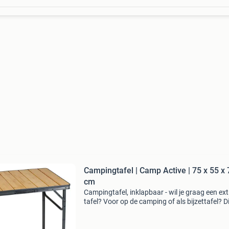
Campingtafel | Camp Active | 75 x 55 x 
cm
Campingtafel, inklapbaar - wil je graag een ext
tafel? Voor op de camping of als bijzettafel? D
stijlvolle exemplaar met een tafelblad van ba
is veelzijdig en precies wat jij nodig hebt. Je ku