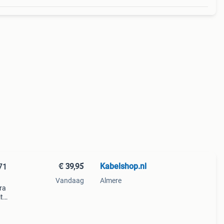
€ 39,95
Kabelshop.nl
71
Vandaag
Almere
ra
it
mboe