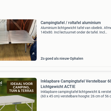
Campingtafel / roltafel aluminium
Aluminium lichtgewicht tafel van obelink. Afm
140x80. Incl lectuurnet onder de tafel. Incl
draagtas. In zeer nette staat. Zie ook mijn ove
kampeerspullen.
Zo goed als nieuw
Ophalen
Inklapbare Campingtafel Verstelbaar 6
Lichtgewicht ACTIE
Inklapbare campingtafel lichtgewicht & verste
(60 x 45 cm) verstelbare hoogte: 26 cm of 56 
Ben je op zoek naar een handige, compacte ta
voor onderweg? Deze inklapbare campingtafel