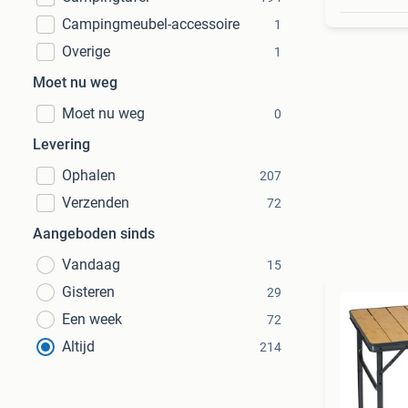
Campingmeubel-accessoire
1
Overige
1
Moet nu weg
Moet nu weg
0
Levering
Ophalen
207
Verzenden
72
Aangeboden sinds
Vandaag
15
Gisteren
29
Een week
72
Altijd
214