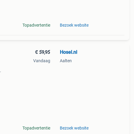
ogte:
ige,
Topadvertentie
Bezoek website
€ 59,95
Hosel.nl
Vandaag
Aalten
 voor
t ter
Topadvertentie
Bezoek website