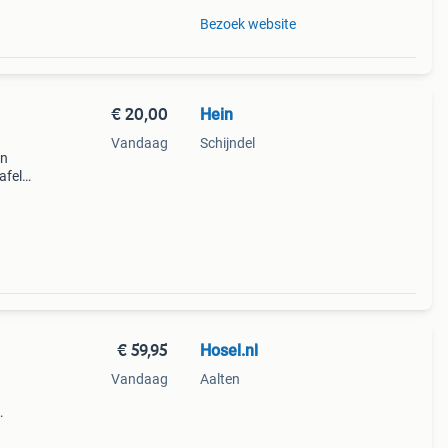
Bezoek website
€ 20,00
Hein
Vandaag
Schijndel
en
afel
m
en op
€ 59,95
Hosel.nl
Vandaag
Aalten
 voor