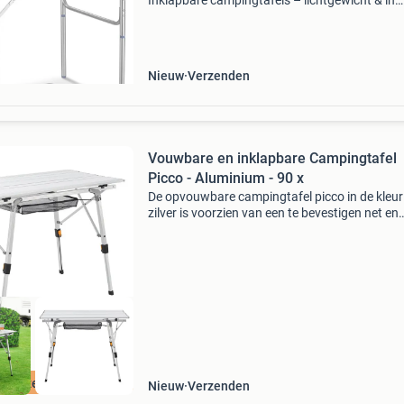
Inklapbare campingtafels – lichtgewicht & in
hoogte verstelbaar (75x55 cm) verstelbare ho
26 cm of 56 cm. Ben je op zoek naar een hand
Nieuw
Verzenden
Vouwbare en inklapbare Campingtafel
Picco - Aluminium - 90 x
De opvouwbare campingtafel picco in de kleur
zilver is voorzien van een te bevestigen net en
antislipvoetjes. Of het nu de perfecte ruimte is
een heerlijk ontbijt tijdens het kamperen, op he
n verzendkosten
Nieuw
Verzenden