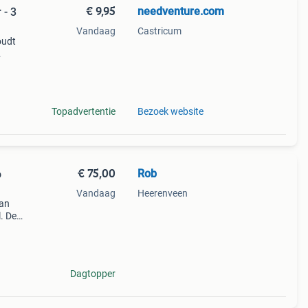
€ 9,95
needventure.com
 - 3
Vandaag
Castricum
oudt
 de
ichte
Topadvertentie
Bezoek website
€ 75,00
Rob
o
Vandaag
Heerenveen
van
. De
 zeer
Dagtopper