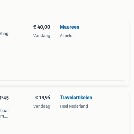
€ 40,00
Maureen
eting
Vandaag
Almelo
rige
€ 19,95
Travelartikelen
0*45
Vandaag
Heel Nederland
lbaar
cm.
fel
 is d