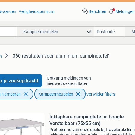
waarden
Veiligheidscentrum
Berichten
Meldingen
Kampeermeubelen
A
360 resultaten
voor 'aluminium campingtafel'
n
Ontvang meldingen van
r je zoekopdracht
nieuwe zoekresultaten
n Kamperen
Kampeermeubelen
Verwijder filters
Inklapbare campingtafel in hoogte
Verstelbaar (75x55 cm)
Profiteer nu van onze deals bij travelartikelen.n