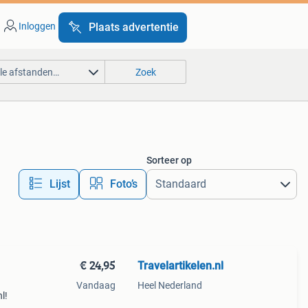
Inloggen
Plaats advertentie
lle afstanden…
Zoek
Sorteer op
Lijst
Foto’s
€ 24,95
Travelartikelen.nl
Vandaag
Heel Nederland
l!