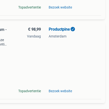
Topadvertentie
Bezoek website
€ 98,99
Productpine
um -
Vandaag
Amsterdam
nze
ntie.
tis
Topadvertentie
Bezoek website