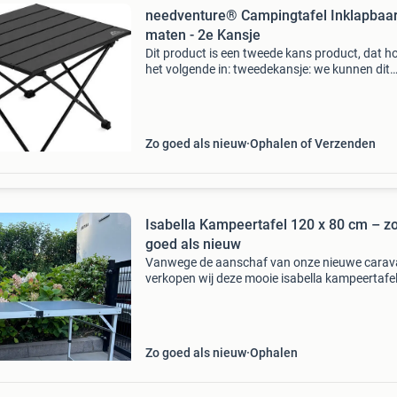
needventure® Campingtafel Inklapbaar
maten - 2e Kansje
Dit product is een tweede kans product, dat h
het volgende in: tweedekansje: we kunnen dit
product niet meer als nieuw verkopen doordat
verpakking beschadigd kan zijn of doordat er l
cosme
Zo goed als nieuw
Ophalen of Verzenden
Isabella Kampeertafel 120 x 80 cm – z
goed als nieuw
Vanwege de aanschaf van onze nieuwe cara
verkopen wij deze mooie isabella kampeertafel
tafel is slechts 4 weken gebruikt en verkeert in
nette staat. 💰 Nieuwprijs: €120,- 🏷️ vraagpri
Zo goed als nieuw
Ophalen