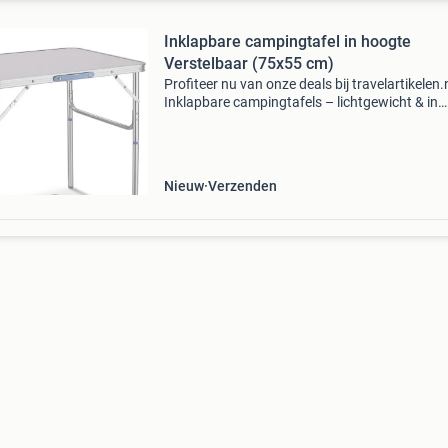
Inklapbare campingtafel in hoogte
Verstelbaar (75x55 cm)
Profiteer nu van onze deals bij travelartikelen.n
Inklapbare campingtafels – lichtgewicht & in
hoogte verstelbaar (75x55 cm) verstelbare ho
26 cm of 56 cm. Ben je op zoek naar een hand
Nieuw
Verzenden