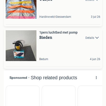
Hardinxveld-Giessendam
3 jul 26
1pers luchtbed met pomp
Bieden
Details
Bedum
4 jun 26