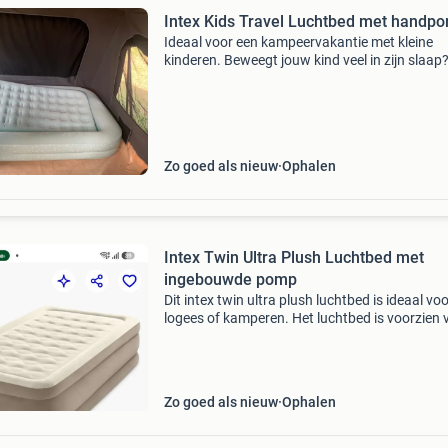
Intex Kids Travel Luchtbed met handp
Ideaal voor een kampeervakantie met kleine
kinderen. Beweegt jouw kind veel in zijn slaap
rolt hij vast en zeker regelmatig van zijn lucht
af. Midden in de nacht wordt je kind wakker 
hij
Zo goed als nieuw
Ophalen
Intex Twin Ultra Plush Luchtbed met
ingebouwde pomp
Dit intex twin ultra plush luchtbed is ideaal vo
logees of kamperen. Het luchtbed is voorzien 
een ingebouwde elektrische pomp, waardoor 
snel en eenvoudig op te blazen en leeg te laten 
He
Zo goed als nieuw
Ophalen