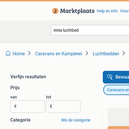
Help en info
Voor
Home
Caravans en Kamperen
Luchtbedden
Verfijn resultaten
Bewaa
Prijs
Caravans e
van
tot
€
€
Categorie
Wis de categorie