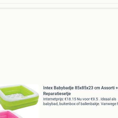
Intex Babybadje 85x85x23 cm Assorti +
Reparatiesetje
Internetprijs: €18.15 Nu voor €9.5 . Ideaal als
babybad, buitenbox of ballenbakje. Vanwege 
compacte vierkante formaat is dit badje ook i
te gebruiken om in een douchebak een lekker