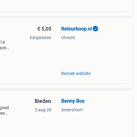
€ 5,05
Retourkoop.nl
Eergisteren
Utrecht
614
lazen
f
ils
Bezoek website
Bieden
Benny Bos
 goed
3 aug 26
Amersfoort
een