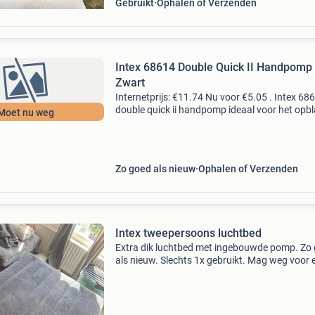
Gebruikt
Ophalen of Verzenden
Intex 68614 Double Quick II Handpomp
Zwart
Internetprijs: €11.74 Nu voor €5.05 . Intex 68
double quick ii handpomp ideaal voor het opb
Moet nu weg
van opblaasbare zwembanden, luchtbedden o
speelgoed met3 mondstukjes kleur: zwart deta
Zo goed als nieuw
Ophalen of Verzenden
Intex tweepersoons luchtbed
Extra dik luchtbed met ingebouwde pomp. Zo
als nieuw. Slechts 1x gebruikt. Mag weg voor 
leuk bod.