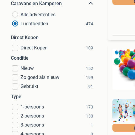
Caravans en Kamperen
Alle advertenties
Luchtbedden
474
Direct Kopen
Direct Kopen
109
Conditie
Nieuw
152
Zo goed als nieuw
199
Gebruikt
91
Type
1-persoons
173
2-persoons
130
3-persoons
1
4-persoons
0