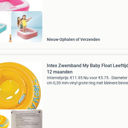
Moet nu weg
Nieuw
Ophalen of Verzenden
Intex Zwemband My Baby Float Leeftijd
12 maanden
Internetprijs: €11.95 Nu voor €5.75 . Diameter
cm 0,30 mm vinyl grote ring met kleinere binn
voor stabiliteit kussen voor rugleuning zitje 4
luchtkamers maximaal ondersteund gewicht