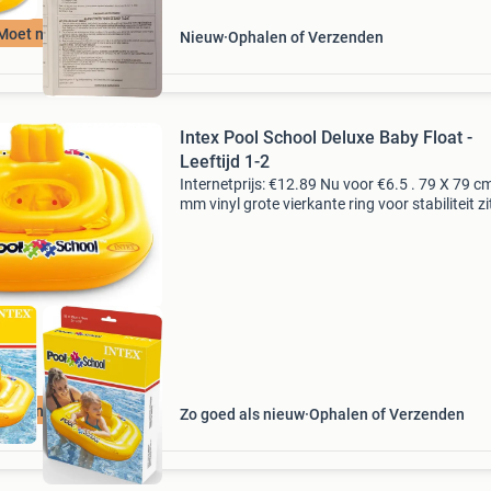
Moet nu weg
Nieuw
Ophalen of Verzenden
Intex Pool School Deluxe Baby Float -
Leeftijd 1-2
Internetprijs: €12.89 Nu voor €6.5 . 79 X 79 c
mm vinyl grote vierkante ring voor stabiliteit zi
luchtkamers reparatiesticker maximaal
ondersteund gewicht 15 kg details van dit pr
Moet nu weg
Zo goed als nieuw
Ophalen of Verzenden