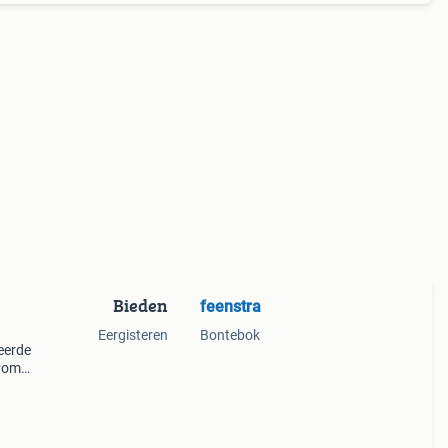
Bieden
feenstra
Eergisteren
Bontebok
eerde
 Pomp