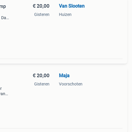
€ 20,00
Van Slooten
omp
Gisteren
Huizen
? Dan
bed
omdat
€ 20,00
Maja
Gisteren
Voorschoten
or
van
het
is.