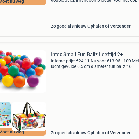
double quick ii handpomp ideaal voor het opb
Moet nu weg
van opblaasbare zwembanden, luchtbedden o
speelgoed met3 mondstukjes kleur: zwart deta
Zo goed als nieuw
Ophalen of Verzenden
Intex Small Fun Ballz Leeftijd 2+
Internetprijs: €24.11 Nu voor €13.95 . 100 Me
lucht gevulde 6,5 cm diameter fun ballz™ 6
verschillende kleuren: rood, geel, blauw, oranje
groen en paars details van dit product: dit pr
Moet nu weg
Zo goed als nieuw
Ophalen of Verzenden