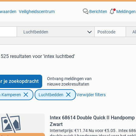
waarden
Veiligheidscentrum
Berichten
Meldingen
Luchtbedden
A
525 resultaten
voor 'intex luchtbed'
Ontvang meldingen van
r je zoekopdracht
nieuwe zoekresultaten
n Kamperen
Luchtbedden
Verwijder filters
Intex 68614 Double Quick II Handpomp
Zwart
Internetprijs: €11.74 Nu voor €5.05 . Intex 68