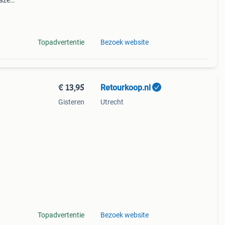
lazen
f
ils
Topadvertentie
Bezoek website
€ 13,95
Retourkoop.nl
t
Gisteren
Utrecht
,
oduc
Topadvertentie
Bezoek website