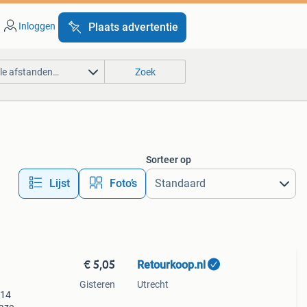
Inloggen
Plaats advertentie
lle afstanden…
Zoek
Sorteer op
Lijst
Foto’s
€ 5,05
Retourkoop.nl
Gisteren
Utrecht
614