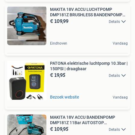
MAKITA 18V ACCU LUCHTPOMP
DMP181Z BRUSHLESS BANDENPOMP
€ 109,99
LXT
Details
Eindhoven
Vandaag
PATONA elektrische luchtpomp 10.3bar |
150PSI | draagbaar
€ 19,95
Details
Bezoek website
Vandaag
MAKITA 18V ACCU BANDENPOMP
DMP181Z 11Bar AUTOSTOP
€ 109,95
LUCHTPOMP
Details