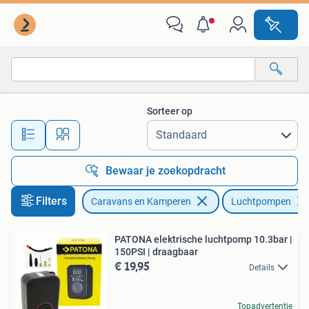
Luchtpompen
Sorteer op
Alle afstanden…
Bewaar je zoekopdracht
Filters
Caravans en Kamperen
Luchtpompen
PATONA elektrische luchtpomp 10.3bar |
150PSI | draagbaar
€ 19,95
Details
Topadvertentie