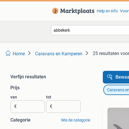
Help en info
Voor
25 resultaten
voor
Home
Caravans en Kamperen
Verfijn resultaten
Bewaa
Prijs
Caravans e
van
tot
€
€
Categorie
Wis de categorie