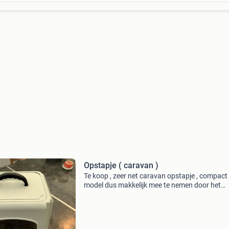
Opstapje ( caravan )
Te koop , zeer net caravan opstapje , compact
model dus makkelijk mee te nemen door het
ingebouwde handvat . Afmeting 37 cm lang x
breed en 23,5 cm hoog als het mogelijk is gra
ophalen