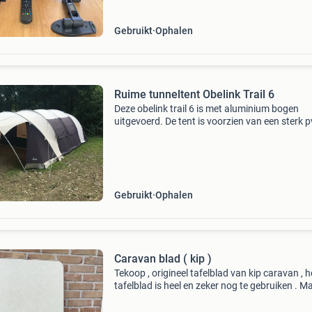
Gebruikt
Ophalen
Ruime tunneltent Obelink Trail 6
Deze obelink trail 6 is met aluminium bogen
uitgevoerd. De tent is voorzien van een sterk p
onderzeil waar het bovendoek weer opgeritst
wordt. Hierdoor ontstaat er een opstaande r
die water tegen
Gebruikt
Ophalen
Caravan blad ( kip )
Tekoop , origineel tafelblad van kip caravan , h
tafelblad is heel en zeker nog te gebruiken . M
van het blad is 1.49 M x 54,5 cm zonder poot 
ophang systeem let op alleen ophalen !!!