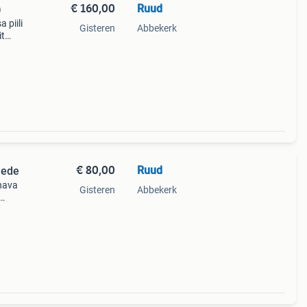
€ 160,00
Ruud
)
 piili
Gisteren
Abbekerk
it
ute
g met
€ 80,00
Ruud
hede
hava
Gisteren
Abbekerk
en