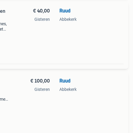
€ 40,00
Ruud
ren
Gisteren
Abbekerk
mes,
et
slank
hede
€ 100,00
Ruud
Gisteren
Abbekerk
tmes
s