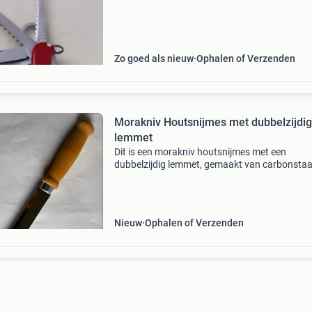
Zo goed als nieuw
Ophalen of Verzenden
Morakniv Houtsnijmes met dubbelzijdig
lemmet
Dit is een morakniv houtsnijmes met een
dubbelzijdig lemmet, gemaakt van carbonstaal
zweden. Het mes heeft twee houten handvatt
voor een comfortabele grip en is ideaal voor d
houtbewerkings
Nieuw
Ophalen of Verzenden