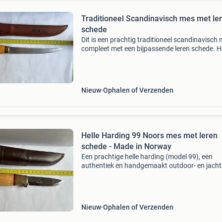
Traditioneel Scandinavisch mes met le
schede
Dit is een prachtig traditioneel scandinavisch 
compleet met een bijpassende leren schede. H
mes heeft een houten handvat en een scherp, 
lemmet, ideaal voor diverse taken. De leren sc
Nieuw
Ophalen of Verzenden
Helle Harding 99 Noors mes met leren
schede - Made in Norway
Een prachtige helle harding (model 99), een
authentiek en handgemaakt outdoor- en jach
van het bekende noorse topmerk helle. Dit me
staat bekend om zijn uitstekende kwaliteit en
traditionele scan
Nieuw
Ophalen of Verzenden