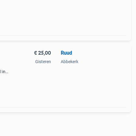
€ 25,00
Ruud
Gisteren
Abbekerk
 in
en
iverse