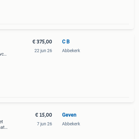
€ 375,00
C B
22 jun 26
Abbekerk
vc
and
€ 15,00
Geven
et
7 jun 26
Abbekerk
aat
en