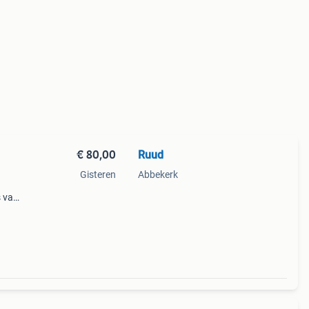
€ 80,00
Ruud
Gisteren
Abbekerk
s van
pleet
oor