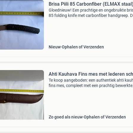
Brisa Piili 85 Carbonfiber (ELMAX staal
Gloednieuw! Een prachtige en ongebruikte brisa
85 folding knife met carbonfiber handgreep. D
mes combineert elegant fins design met absol
topkwaliteit en is ontworpen in samenwerkin
de
Nieuw
Ophalen of Verzenden
Ahti Kauhava Fins mes met lederen sc
Te koop aangeboden: een authentiek ahti kau
fins mes, compleet met een prachtig bewerkte
lederen schede. Het mes is van hoge kwaliteit 
verkeert in uitstekende staat, ideaal voor
verzamelaars of
Zo goed als nieuw
Ophalen of Verzenden