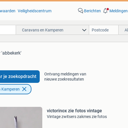
waarden
Veiligheidscentrum
Berichten
Meldingen
Caravans en Kamperen
A
 'abbekerk'
Ontvang meldingen van
r je zoekopdracht
nieuwe zoekresultaten
n Kamperen
victorinox zie fotos vintage
Vintage zwitsers zakmes zie fotos