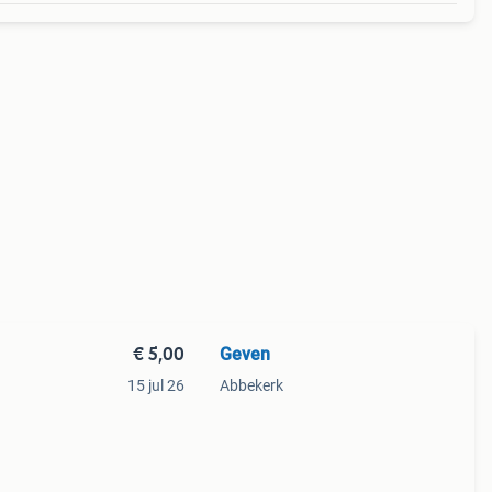
€ 5,00
Geven
15 jul 26
Abbekerk
 28
ag