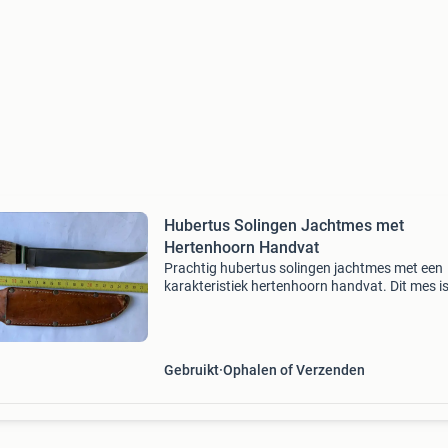
Hubertus Solingen Jachtmes met
Hertenhoorn Handvat
Prachtig hubertus solingen jachtmes met een
karakteristiek hertenhoorn handvat. Dit mes i
hoge kwaliteit en verkeert in goede staat, com
met een bijpassende lederen schede. Ideaal v
verza
Gebruikt
Ophalen of Verzenden