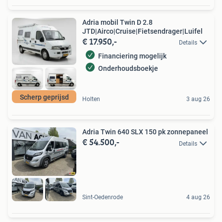
Adria mobil Twin D 2.8
JTD|Airco|Cruise|Fietsendrager|Luifel
€ 17.950,-
Details
Financiering mogelijk
Onderhoudsboekje
Scherp geprijsd
Holten
3 aug 26
Adria Twin 640 SLX 150 pk zonnepaneel
€ 54.500,-
Details
Sint-Oedenrode
4 aug 26