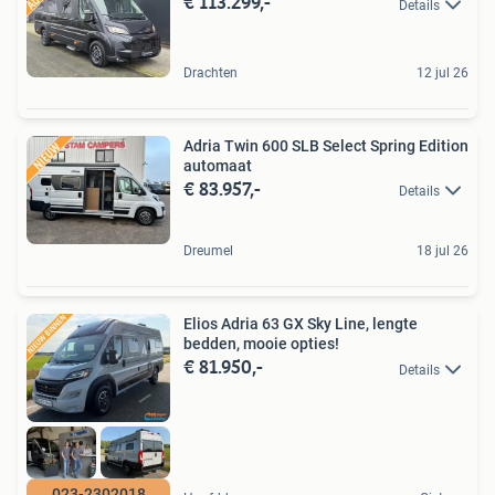
€ 113.299,-
Details
Drachten
12 jul 26
Adria Twin 600 SLB Select Spring Edition
automaat
€ 83.957,-
Details
Dreumel
18 jul 26
Elios Adria 63 GX Sky Line, lengte
bedden, mooie opties!
€ 81.950,-
Details
023-2302018