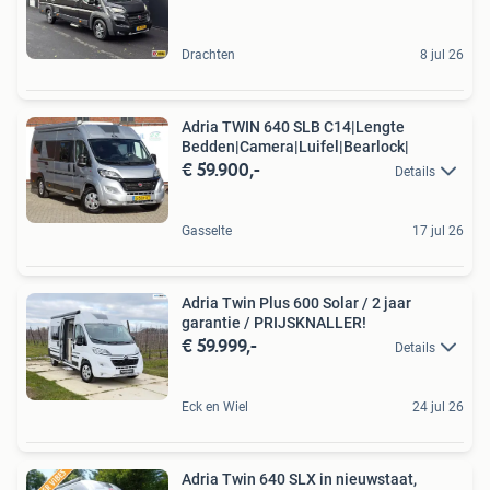
Drachten
8 jul 26
Adria TWIN 640 SLB C14|Lengte
Bedden|Camera|Luifel|Bearlock|
€ 59.900,-
Details
Gasselte
17 jul 26
Adria Twin Plus 600 Solar / 2 jaar
garantie / PRIJSKNALLER!
€ 59.999,-
Details
Eck en Wiel
24 jul 26
Adria Twin 640 SLX in nieuwstaat,