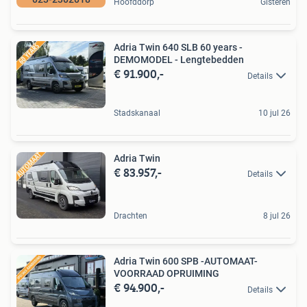
Hoofddorp
Gisteren
Adria Twin 640 SLB 60 years -
DEMOMODEL - Lengtebedden
€ 91.900,-
Details
Stadskanaal
10 jul 26
Adria Twin
€ 83.957,-
Details
Drachten
8 jul 26
Adria Twin 600 SPB -AUTOMAAT-
VOORRAAD OPRUIMING
€ 94.900,-
Details