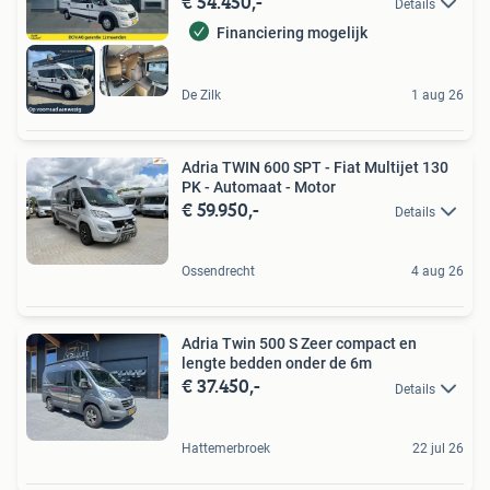
€ 54.450,-
Details
Financiering mogelijk
De Zilk
1 aug 26
Adria TWIN 600 SPT - Fiat Multijet 130
PK - Automaat - Motor
€ 59.950,-
Details
Ossendrecht
4 aug 26
Adria Twin 500 S Zeer compact en
lengte bedden onder de 6m
€ 37.450,-
Details
Hattemerbroek
22 jul 26