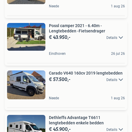
Neede
1 aug 26
Possl camper 2021 - 6.40m -
Lengtebedden -Fietsendrager
€ 43.950,-
Details
Eindhoven
26 jul 26
Carado V640 160cv 2019 lengtebedden
€ 57.500,-
Details
Neede
1 aug 26
Dethleffs Advantage T6611
lengtebedden enkele bedden
€ 45.900,-
Details