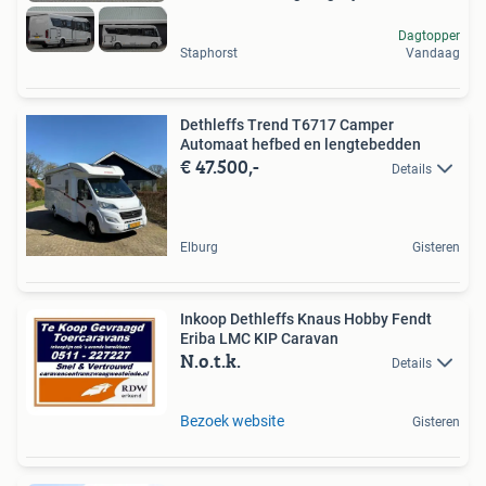
Dagtopper
Staphorst
Vandaag
Dethleffs Trend T6717 Camper
Automaat hefbed en lengtebedden
€ 47.500,-
Details
Elburg
Gisteren
Inkoop Dethleffs Knaus Hobby Fendt
Eriba LMC KIP Caravan
N.o.t.k.
Details
Bezoek website
Gisteren