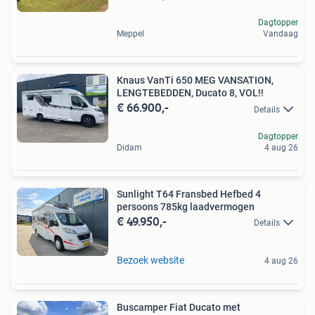
Dagtopper
Meppel
Vandaag
Knaus VanTi 650 MEG VANSATION,
LENGTEBEDDEN, Ducato 8, VOL!!
€ 66.900,-
Details
Dagtopper
Didam
4 aug 26
Sunlight T64 Fransbed Hefbed 4
persoons 785kg laadvermogen
€ 49.950,-
Details
Bezoek website
4 aug 26
Buscamper Fiat Ducato met