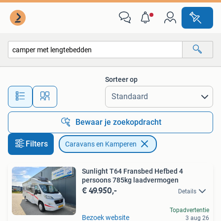
Caravans en Kamperen
Sorteer op
Alle afstanden…
Bewaar je zoekopdracht
Filters
Caravans en Kamperen
Sunlight T64 Fransbed Hefbed 4
persoons 785kg laadvermogen
€ 49.950,-
Details
Topadvertentie
Bezoek website
3 aug 26