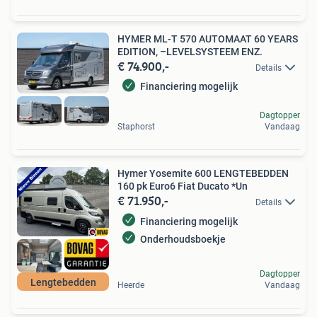
HYMER ML-T 570 AUTOMAAT 60 YEARS
EDITION, –LEVELSYSTEEM ENZ.
€ 74.900,-
Details
Financiering mogelijk
Dagtopper
Staphorst
Vandaag
Hymer Yosemite 600 LENGTEBEDDEN
160 pk Euro6 Fiat Ducato *Un
€ 71.950,-
Details
Financiering mogelijk
Onderhoudsboekje
Dagtopper
Lengtebedden
Heerde
Vandaag