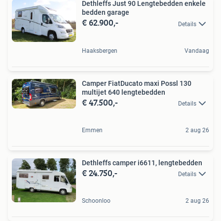
Dethleffs Just 90 Lengtebedden enkele
bedden garage
€ 62.900,-
Details
Haaksbergen
Vandaag
Camper FiatDucato maxi Possl 130
multijet 640 lengtebedden
€ 47.500,-
Details
Emmen
2 aug 26
Dethleffs camper i6611, lengtebedden
€ 24.750,-
Details
Schoonloo
2 aug 26