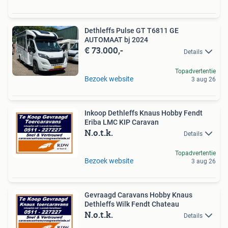
Dethleffs Pulse GT T6811 GE
AUTOMAAT bj 2024
€ 73.000,-
Details
Topadvertentie
Bezoek website
3 aug 26
Inkoop Dethleffs Knaus Hobby Fendt
Eriba LMC KIP Caravan
N.o.t.k.
Details
Topadvertentie
Bezoek website
3 aug 26
Gevraagd Caravans Hobby Knaus
Dethleffs Wilk Fendt Chateau
N.o.t.k.
Details