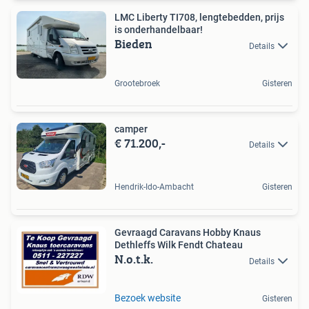
LMC Liberty TI708, lengtebedden, prijs
is onderhandelbaar!
Bieden
Details
Grootebroek
Gisteren
camper
€ 71.200,-
Details
Hendrik-Ido-Ambacht
Gisteren
Gevraagd Caravans Hobby Knaus
Dethleffs Wilk Fendt Chateau
N.o.t.k.
Details
Bezoek website
Gisteren