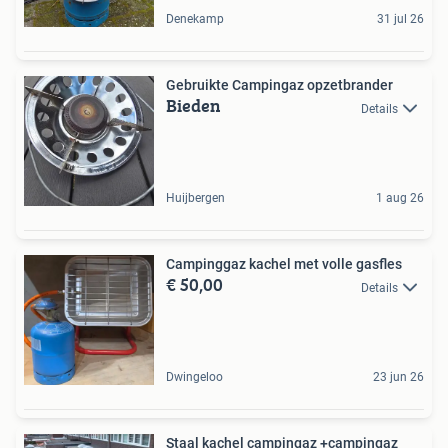
Denekamp
31 jul 26
Gebruikte Campingaz opzetbrander
Bieden
Details
Huijbergen
1 aug 26
Campinggaz kachel met volle gasfles
€ 50,00
Details
Dwingeloo
23 jun 26
Staal kachel campingaz +campingaz