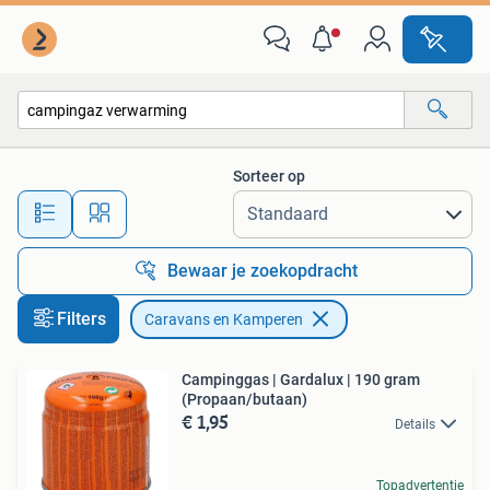
Caravans en Kamperen
Sorteer op
Alle afstanden…
Bewaar je zoekopdracht
Filters
Caravans en Kamperen
Campinggas | Gardalux | 190 gram
(Propaan/butaan)
€ 1,95
Details
Topadvertentie