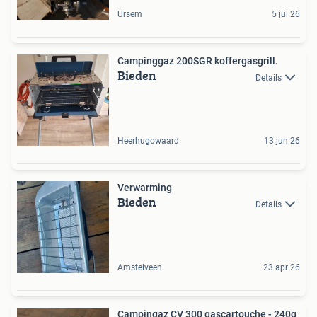
Ursem
5 jul 26
Campinggaz 200SGR koffergasgrill.
Bieden
Details
Heerhugowaard
13 jun 26
Verwarming
Bieden
Details
Amstelveen
23 apr 26
Campingaz CV 300 gascartouche - 240g