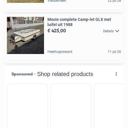
Vledderveen
22 jul 26
Mooie complete Camp-let GLX met
luifel uit 1988
€ 425,00
Details
Heerhugowaard
11 jul 26