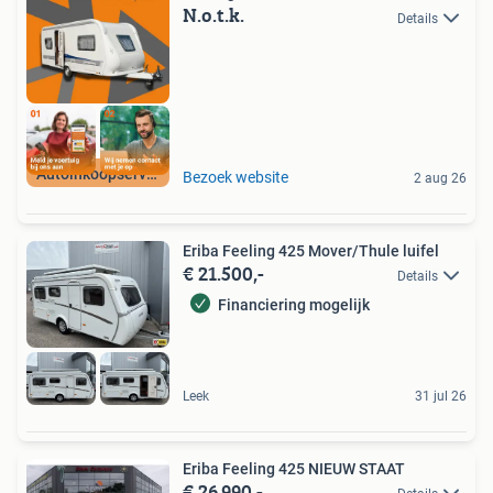
N.o.t.k.
Details
Autoinkoopservice
Bezoek website
2 aug 26
Eriba Feeling 425 Mover/Thule luifel
€ 21.500,-
Details
Financiering mogelijk
Leek
31 jul 26
Eriba Feeling 425 NIEUW STAAT
€ 26.990,-