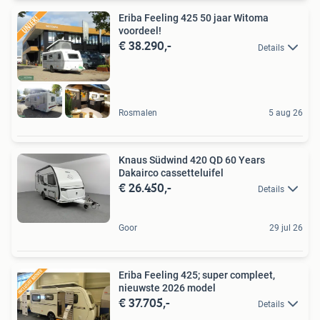
Eriba Feeling 425 50 jaar Witoma
voordeel!
€ 38.290,-
Details
Rosmalen
5 aug 26
Knaus Südwind 420 QD 60 Years
Dakairco cassetteluifel
€ 26.450,-
Details
Goor
29 jul 26
Eriba Feeling 425; super compleet,
nieuwste 2026 model
€ 37.705,-
Details