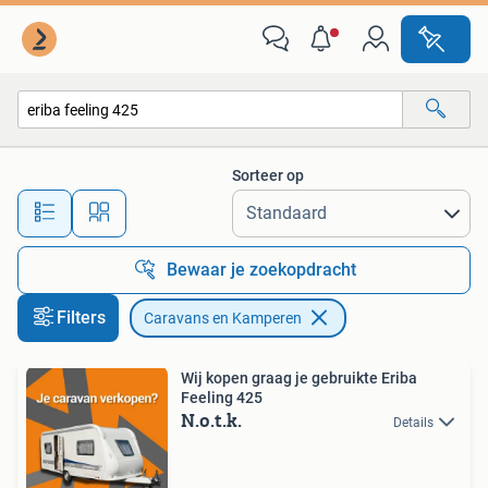
Caravans en Kamperen
Sorteer op
Alle afstanden…
Bewaar je zoekopdracht
Filters
Caravans en Kamperen
Wij kopen graag je gebruikte Eriba
Feeling 425
N.o.t.k.
Details