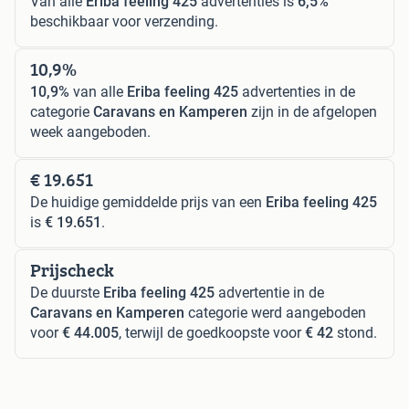
Van alle
Eriba feeling 425
advertenties is
6,5%
beschikbaar voor verzending.
10,9%
10,9%
van alle
Eriba feeling 425
advertenties in de
categorie
Caravans en Kamperen
zijn in de afgelopen
week aangeboden.
€ 19.651
De huidige gemiddelde prijs van een
Eriba feeling 425
is
€ 19.651
.
Prijscheck
De duurste
Eriba feeling 425
advertentie in de
Caravans en Kamperen
categorie werd aangeboden
voor
€ 44.005
, terwijl de goedkoopste voor
€ 42
stond.