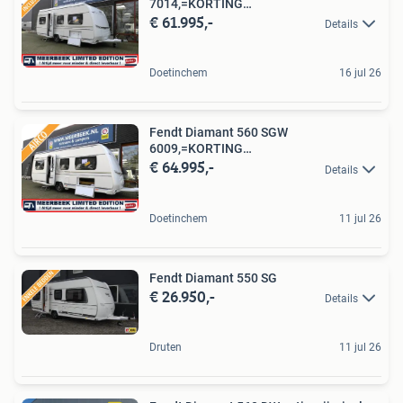
7014,=KORTING
€ 61.995,-
AIRCO+ALDE+MOVER+THULE
Details
Doetinchem
16 jul 26
Fendt Diamant 560 SGW
6009,=KORTING
€ 64.995,-
AUTOSTEADY+AIRCO+MOVER+E
Details
Doetinchem
11 jul 26
Fendt Diamant 550 SG
€ 26.950,-
Details
Druten
11 jul 26