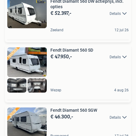
Fendt Diamant 560 DW actieprijs, incl.
opties
€ 52.397,-
Details
Zeeland
12 jul 26
Fendt Diamant 560 SD
€ 47.950,-
Details
Wezep
4 aug 26
Fendt Diamant 560 SGW
€ 46.300,-
Details
Purmerend
17 jul 26