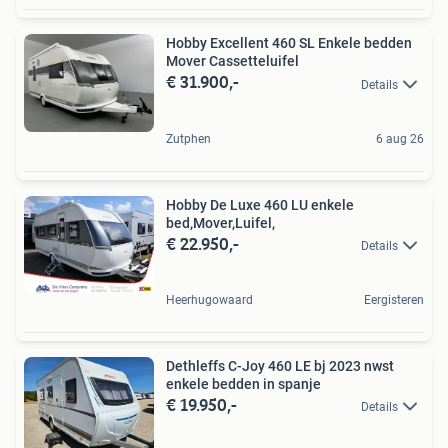
Hobby Excellent 460 SL Enkele bedden
Mover Cassetteluifel
€ 31.900,-
Details
Zutphen
6 aug 26
Hobby De Luxe 460 LU enkele
bed,Mover,Luifel,
€ 22.950,-
Details
Heerhugowaard
Eergisteren
Dethleffs C-Joy 460 LE bj 2023 nwst
enkele bedden in spanje
€ 19.950,-
Details