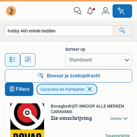
Caravans en Kamperen
Sorteer op
Alle afstanden…
Bewaar je zoekopdracht
Filters
Caravans en Kamperen
Bovagbedrijf!! INKOOP ALLE MERKEN
CARAVANS
Zie omschrijving
Details
Topadvertentie