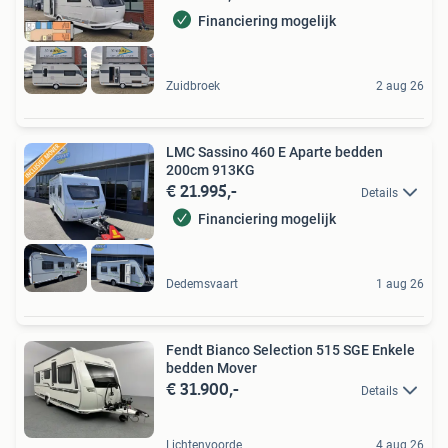
Financiering mogelijk
Zuidbroek
2 aug 26
LMC Sassino 460 E Aparte bedden
200cm 913KG
€ 21.995,-
Details
Financiering mogelijk
Dedemsvaart
1 aug 26
Fendt Bianco Selection 515 SGE Enkele
bedden Mover
€ 31.900,-
Details
Lichtenvoorde
4 aug 26