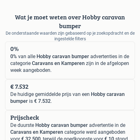
Wat je moet weten over Hobby caravan
bumper
De onderstaande waarden zijn gebaseerd op je zoekopdracht en de
ingestelde filters
0%
0%
van alle
Hobby caravan bumper
advertenties in de
categorie
Caravans en Kamperen
zijn in de afgelopen
week aangeboden.
€ 7.532
De huidige gemiddelde prijs van een
Hobby caravan
bumper
is
€ 7.532
.
Prijscheck
De duurste
Hobby caravan bumper
advertentie in de
Caravans en Kamperen
categorie werd aangeboden
voor
€ 32.500
, terwijl de goedkoopste voor
€ 10
stond.