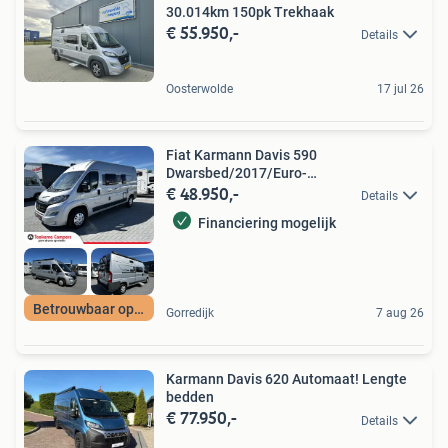
30.014km 150pk Trekhaak
€ 55.950,-
Details
Oosterwolde
17 jul 26
Fiat Karmann Davis 590
Dwarsbed/2017/Euro-
€ 48.950,-
6/Airco/6.0M/131PK
Details
Financiering mogelijk
Betrouwbaar op pad
Gorredijk
7 aug 26
Karmann Davis 620 Automaat! Lengte
bedden
€ 77.950,-
Details