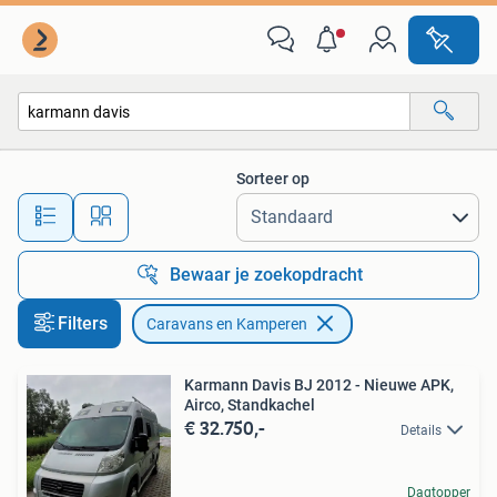
Caravans en Kamperen
Sorteer op
Alle afstanden…
Bewaar je zoekopdracht
Filters
Caravans en Kamperen
Karmann Davis BJ 2012 - Nieuwe APK,
Airco, Standkachel
€ 32.750,-
Details
Dagtopper