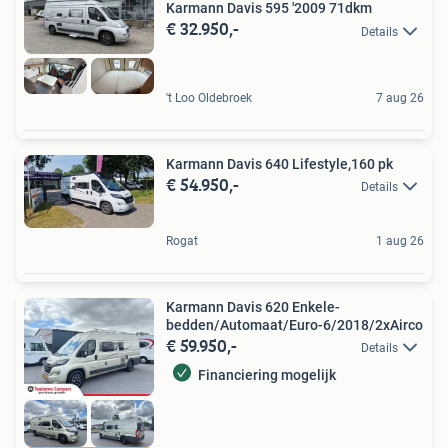
Karmann Davis 595 '2009 71dkm
€ 32.950,-
Details
't Loo Oldebroek
7 aug 26
Karmann Davis 640 Lifestyle,160 pk
€ 54.950,-
Details
Rogat
1 aug 26
Karmann Davis 620 Enkele-
bedden/Automaat/Euro-6/2018/2xAirco
€ 59.950,-
Details
Financiering mogelijk