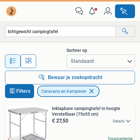
Caravans en Kamperen
Sorteer op
Alle afstanden…
Bewaar je zoekopdracht
Filters
Caravans en Kamperen
Inklapbare campingtafel in hoogte
Verstelbaar (75x55 cm)
€ 27,50
Details
Topadvertentie