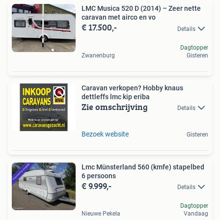
LMC Musica 520 D (2014) – Zeer nette
caravan met airco en vo
€ 17.500,-
Details
Dagtopper
Zwanenburg
Gisteren
Caravan verkopen? Hobby knaus
dettleffs lmc kip eriba
Zie omschrijving
Details
Bezoek website
Gisteren
Lmc Münsterland 560 (kmfe) stapelbed
6 persoons
€ 9.999,-
Details
Dagtopper
Nieuwe Pekela
Vandaag