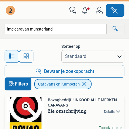
Caravans en Kamperen
Sorteer op
Alle afstanden…
Bewaar je zoekopdracht
Filters
Caravans en Kamperen
Bovagbedrijf!! INKOOP ALLE MERKEN
CARAVANS
Zie omschrijving
Details
Topadvertentie