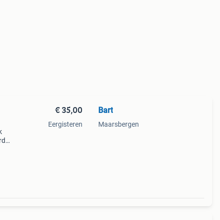
€ 35,00
Bart
Eergisteren
Maarsbergen
k
rd
as
el. De