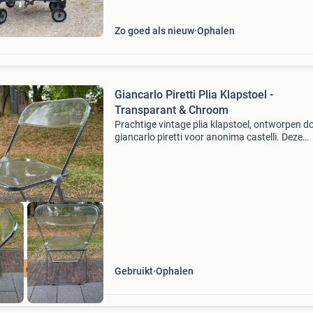
Zo goed als nieuw
Ophalen
Giancarlo Piretti Plia Klapstoel -
Transparant & Chroom
Prachtige vintage plia klapstoel, ontworpen d
giancarlo piretti voor anonima castelli. Deze
iconische stoel combineert een transparante z
en rugleuning met een elegant chromen frame
stoel
talian design
Gebruikt
Ophalen