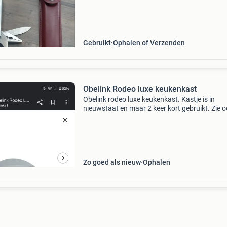
etui. Heeft wat gebruikssporen. Verzendkoste
voor de koper
Gebruikt
Ophalen of Verzenden
Obelink Rodeo luxe keukenkast
Obelink rodeo luxe keukenkast. Kastje is in
nieuwstaat en maar 2 keer kort gebruikt. Zie 
website van obelink voor meer fotos en details
Zo goed als nieuw
Ophalen