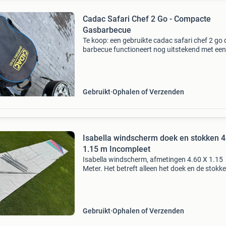
Cadac Safari Chef 2 Go - Compacte
Gasbarbecue
Te koop: een gebruikte cadac safari chef 2 go 
barbecue functioneert nog uitstekend met een
beetje aandacht kan hij nog jaren mee.
Gebruikt
Ophalen of Verzenden
Isabella windscherm doek en stokken 4
1.15 m Incompleet
Isabella windscherm, afmetingen 4.60 X 1.15
Meter. Het betreft alleen het doek en de stokke
Mogelijk is het windscherm incompleet, zoals
aangegeven in de beschrijving. Wel helemaal h
Gebruikt
Ophalen of Verzenden