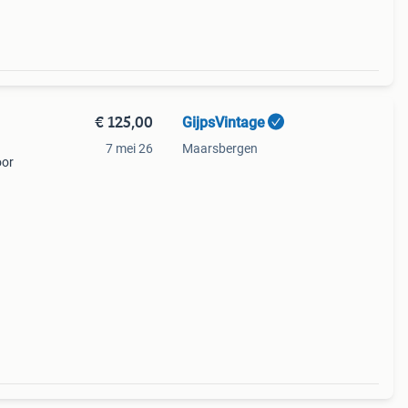
€ 125,00
GijpsVintage
7 mei 26
Maarsbergen
oor
itting
. De