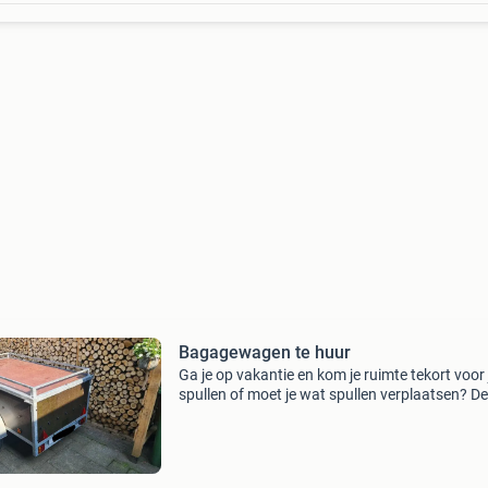
Bagagewagen te huur
Ga je op vakantie en kom je ruimte tekort voor 
spullen of moet je wat spullen verplaatsen? D
bagageaanhanger is ideaal om net wat extra
te nemen. De kar heeft een afsluitbare deksel 
s