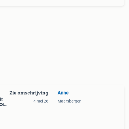
Zie omschrijving
Anne
je
4 mei 26
Maarsbergen
eze
 mee
die op