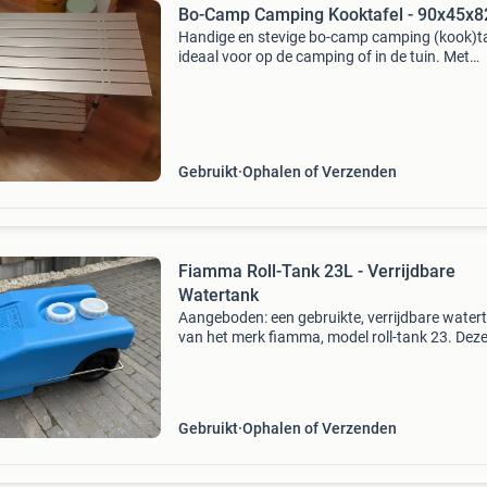
Bo-Camp Camping Kooktafel - 90x45x
Handige en stevige bo-camp camping (kook)ta
ideaal voor op de camping of in de tuin. Met
afmetingen van 90 x 45 x 82 cm (l x b x h) bied
deze tafel voldoende ruimte voor al uw
kookbenodigdheden.
Gebruikt
Ophalen of Verzenden
Fiamma Roll-Tank 23L - Verrijdbare
Watertank
Aangeboden: een gebruikte, verrijdbare water
van het merk fiamma, model roll-tank 23. Dez
is ideaal voor het vervoeren van vers water of
afvalwater voor uw caravan, camper of boot.
tank h
Gebruikt
Ophalen of Verzenden