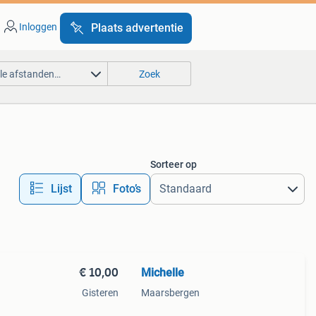
Inloggen
Plaats advertentie
lle afstanden…
Zoek
Sorteer op
Lijst
Foto’s
€ 10,00
Michelle
Gisteren
Maarsbergen
ren