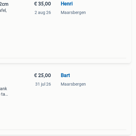
€ 35,00
Henri
82cm
fel,
2 aug 26
Maarsbergen
t
€ 25,00
Bart
31 jul 26
Maarsbergen
tank
e tank
 De