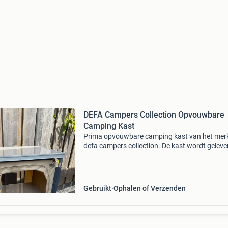
DEFA Campers Collection Opvouwbare
Camping Kast
Prima opvouwbare camping kast van het mer
defa campers collection. De kast wordt geleve
met een handige opbergtas. De tas heeft hela
een vlek, maar is verder nog volledig functione
kast is
Gebruikt
Ophalen of Verzenden