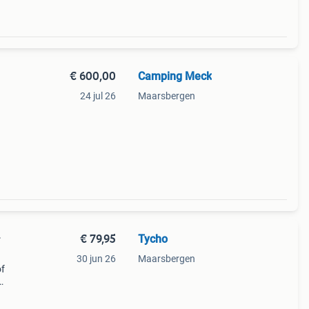
€ 600,00
Camping Meck
24 jul 26
Maarsbergen
e
den)
€ 79,95
Tycho
r
30 jun 26
Maarsbergen
of
,95