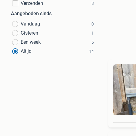
Verzenden
8
Aangeboden sinds
Vandaag
0
Gisteren
1
Een week
5
Altijd
14