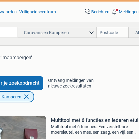
waarden
Veiligheidscentrum
Berichten
Meldingen
Caravans en Kamperen
A
 'maarsbergen''
Ontvang meldingen van
r je zoekopdracht
nieuwe zoekresultaten
n Kamperen
Multitool met 6 functies en lederen etui
Multitool met 6 functies. Een verstelbare
moersleutel, een mes, een zaag, een vijl, een
schroevendraaier en tang. Met een stevig lede