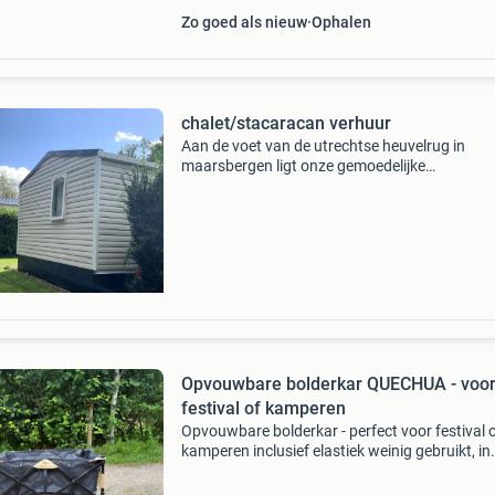
Zo goed als nieuw
Ophalen
chalet/stacaracan verhuur
Aan de voet van de utrechtse heuvelrug in
maarsbergen ligt onze gemoedelijke
boerencamping. Wij verhuren onze huisdiervrij
chalets vanaf €600,- per maand (max 9 maan
informatie uitsluitend t
Opvouwbare bolderkar QUECHUA - voo
festival of kamperen
Opvouwbare bolderkar - perfect voor festival 
kamperen inclusief elastiek weinig gebruikt, in
perfecte staat merk quechua nieuwprijs: €129