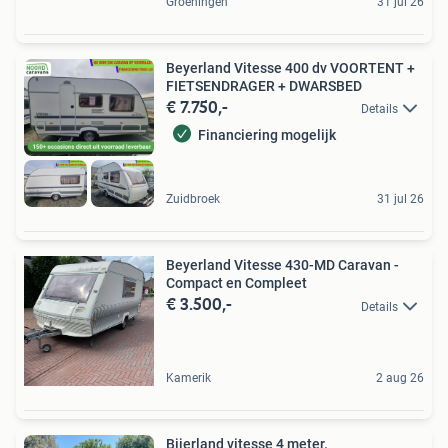
Groeningen
31 jul 26
Beyerland Vitesse 400 dv VOORTENT +
FIETSENDRAGER + DWARSBED
€ 7.750,-
Details
Financiering mogelijk
Zuidbroek
31 jul 26
Beyerland Vitesse 430-MD Caravan -
Compact en Compleet
€ 3.500,-
Details
Kamerik
2 aug 26
Bijerland vitesse 4 meter.