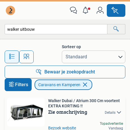
Caravans en Kamperen
Sorteer op
Alle afstanden…
Bewaar je zoekopdracht
Filters
Caravans en Kamperen
Walker Dubai / Atrium 300 Cm voortent
EXTRA KORTING !!
Zie omschrijving
Details
Topadvertentie
Bezoek website
Vandaag