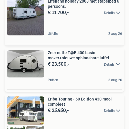
Eifelland holiday 2008 met stapelbed 6
persoons.
€ 11.700,-
Details
Uffelte
2 aug 26
Zeer nette T@B 400 basic
mover+nieuwe opblaasbare luifel
€ 23.500,-
Details
Putten
3 aug 26
Eriba Touring - 60 Edition 430 mooi
compleet
€ 25.950,-
Details