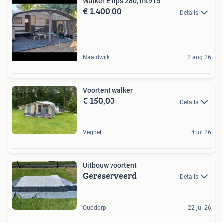
Walker Ellips 280, mt915
€ 1.400,00
Details
Naaldwijk
2 aug 26
Voortent walker
€ 150,00
Details
Veghel
4 jul 26
Uitbouw voortent
Gereserveerd
Details
Ouddorp
22 jul 26