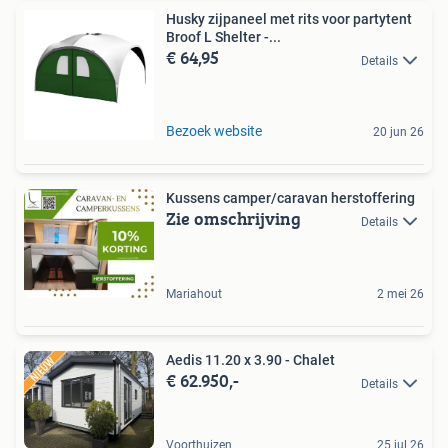
Husky zijpaneel met rits voor partytent
Broof L Shelter -...
€ 64,95
Details
Bezoek website
20 jun 26
Kussens camper/caravan herstoffering
Zie omschrijving
Details
Mariahout
2 mei 26
Aedis 11.20 x 3.90 - Chalet
€ 62.950,-
Details
Voorthuizen
25 jul 26