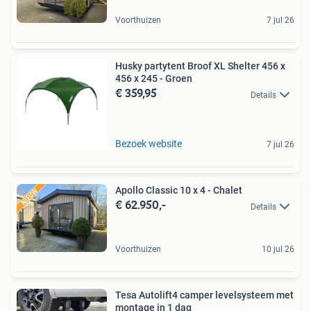
Voorthuizen
7 jul 26
Husky partytent Broof XL Shelter 456 x
456 x 245 - Groen
€ 359,95
Details
Bezoek website
7 jul 26
Apollo Classic 10 x 4 - Chalet
€ 62.950,-
Details
Voorthuizen
10 jul 26
Tesa Autolift4 camper levelsysteem met
montage in 1 dag