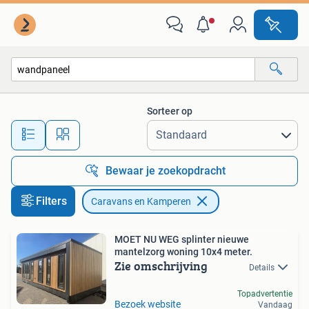
Caravans en Kamperen
Sorteer op
Alle afstanden…
Bewaar je zoekopdracht
Filters
Caravans en Kamperen
MOET NU WEG splinter nieuwe
mantelzorg woning 10x4 meter.
Zie omschrijving
Details
Topadvertentie
Bezoek website
Vandaag