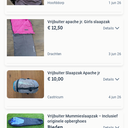
Hoofddorp
1 jun 26
Vrijbuiter apache jr. Girls slaapzak
€ 12,50
Details
Drachten
3 jun 26
Vrijbuiter Slaapzak Apache jr
€ 10,00
Details
Castricum
4 jun 26
Vrijbuiter Mummieslaapzak – Inclusief
originele opberghoes
Bieden
Details