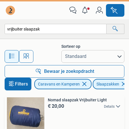
Slaapzakken
Sorteer op
Alle afstanden…
Bewaar je zoekopdracht
Filters
Caravans en Kamperen
Slaapzakken
Nomad slaapzak Vrijbuiter Light
€ 20,00
Details