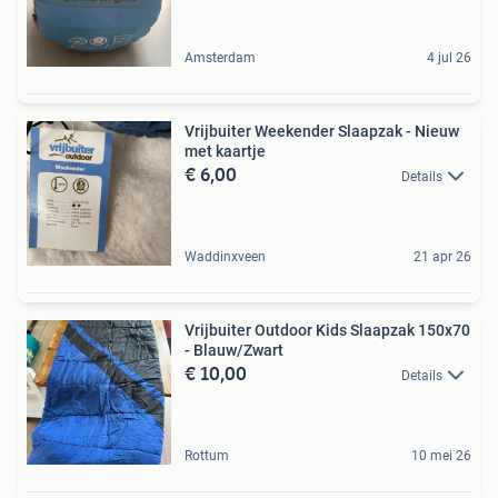
Amsterdam
4 jul 26
Vrijbuiter Weekender Slaapzak - Nieuw
met kaartje
€ 6,00
Details
Waddinxveen
21 apr 26
Vrijbuiter Outdoor Kids Slaapzak 150x70
- Blauw/Zwart
€ 10,00
Details
Rottum
10 mei 26