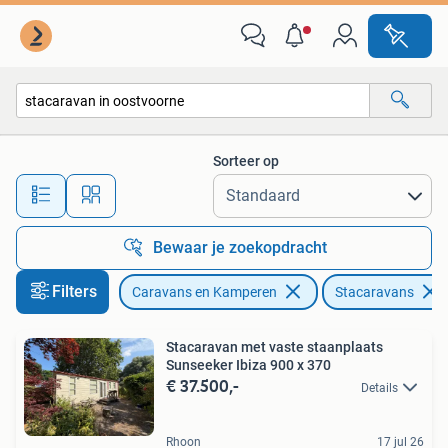
Stacaravans
Sorteer op
Alle afstanden…
Bewaar je zoekopdracht
Filters
Caravans en Kamperen
Stacaravans
Stacaravan met vaste staanplaats
Sunseeker Ibiza 900 x 370
€ 37.500,-
Details
Rhoon
17 jul 26