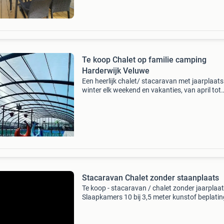
Te koop Chalet op familie camping
Harderwijk Veluwe
Een heerlijk chalet/ stacaravan met jaarplaats
winter elk weekend en vakanties, van april tot
november elke dag voor 4 personen chalet/
stacaravan op familie camping de konijnenber
harderwij
Stacaravan Chalet zonder staanplaats
Te koop - stacaravan / chalet zonder jaarplaat
Slaapkamers 10 bij 3,5 meter kunstof beplatin
door chalet totaal 2009 ) ramen : dubbel glas
dakbedekking volgen buur 7 a 8 jaar geleden