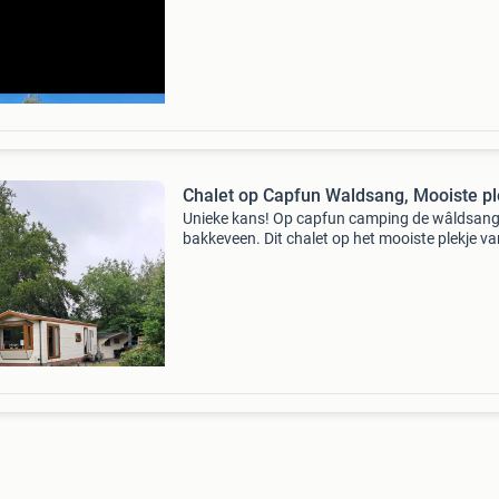
stelletjes. Van de blokhut zou men eventueel 
sla
Chalet op Capfun Waldsang, Mooiste pl
Unieke kans! Op capfun camping de wâldsang
bakkeveen. Dit chalet op het mooiste plekje va
camping (297) is nu te koop omdat we er te w
gebruik van maken. Grote plaats met heel veel
privacy