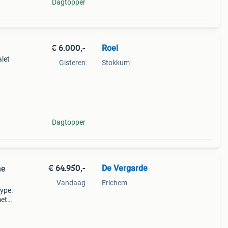
Dagtopper
€ 6.000,-
Roel
let
Gisteren
Stokkum
en
Dagtopper
€ 64.950,-
De Vergarde
ne
Vandaag
Erichem
Type:
met
inset