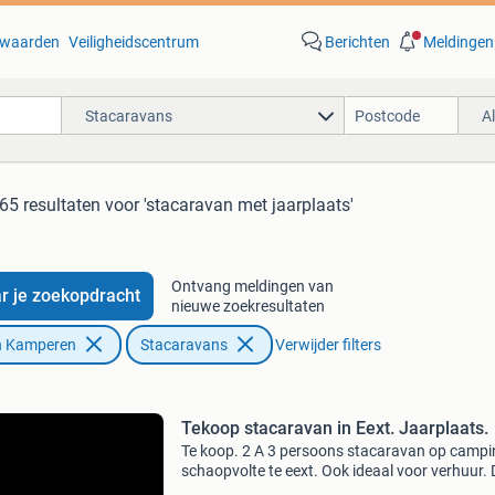
waarden
Veiligheidscentrum
Berichten
Meldingen
Stacaravans
A
65 resultaten
voor 'stacaravan met jaarplaats'
Ontvang meldingen van
r je zoekopdracht
nieuwe zoekresultaten
n Kamperen
Stacaravans
Verwijder filters
Tekoop stacaravan in Eext. Jaarplaats.
Te koop. 2 A 3 persoons stacaravan op campi
schaopvolte te eext. Ook ideaal voor verhuur. 
caravan is voorzien van 1 slaapkamer. Ideaal 