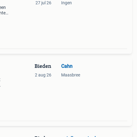
27 jul 26
Ingen
 een
nte
x
r
Bieden
Cahn
2 aug 26
Maasbree
t