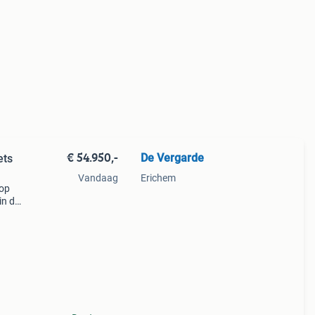
€ 54.950,-
De Vergarde
ets
Vandaag
Erichem
oop
in de
ht met