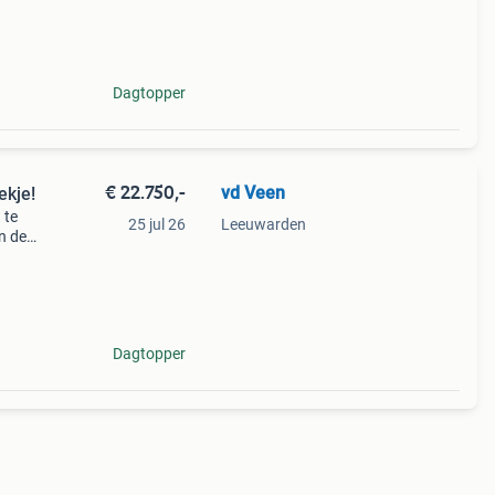
een
Dagtopper
€ 22.750,-
vd Veen
ekje!
 te
25 jul 26
Leeuwarden
n de
einig
Dagtopper