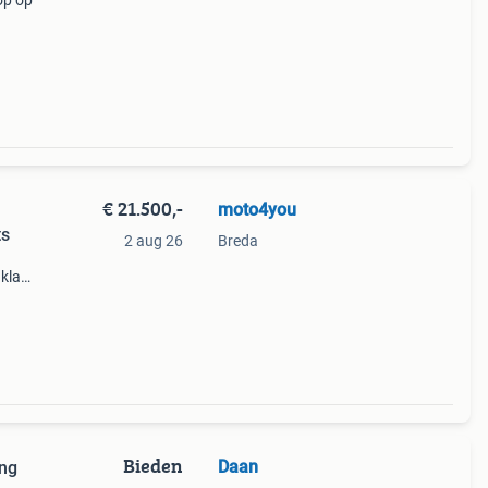
op op
en
 vrij
€ 21.500,-
moto4you
ts
2 aug 26
Breda
 klaar
zien
Bieden
Daan
ing