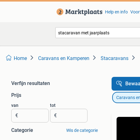
Help en info
Voor
Home
Caravans en Kamperen
Stacaravans
Verfijn resultaten
Bewaa
Prijs
Caravans e
van
tot
€
€
Categorie
Wis de categorie