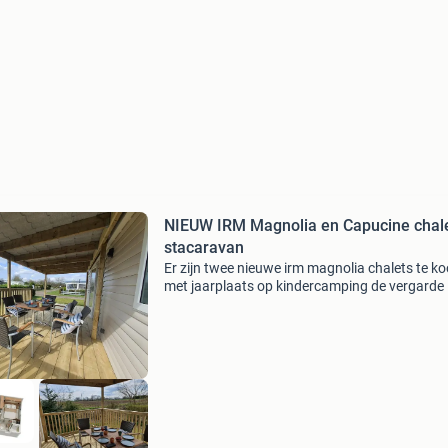
NIEUW IRM Magnolia en Capucine chal
stacaravan
Er zijn twee nieuwe irm magnolia chalets te k
met jaarplaats op kindercamping de vergarde 
betuwe bij tiel. De challets zijn volledig ingeric
nieuwe spullen. Elke chalet heeft drie slaa