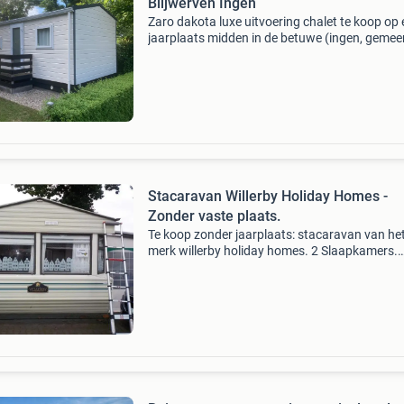
Blijwerven Ingen
Zaro dakota luxe uitvoering chalet te koop op
jaarplaats midden in de betuwe (ingen, gemee
buren) op camping blijwerven. Afmetingen 10 
3,77 mtr. Dit comfortabele zaro chalet met vie
slaappla
Stacaravan Willerby Holiday Homes -
Zonder vaste plaats.
Te koop zonder jaarplaats: stacaravan van he
merk willerby holiday homes. 2 Slaapkamers.
Bouwjaar 2005. Afmeting 1090 x 366. Geiser,
keuken met koelkast, gasfornuis en oven. Alle
apparatuur werkend.