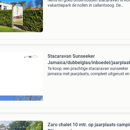
Nette en goed onderhouden stacaravan te ko
vakantiepark de nollen in callantsoog. De
stacaravan staat op een gunstige ligging op e
prachtige vaste jaarplaats aan de bosrand met
uitzicht, v
Stacaravan Sunseeker
Jamaica/dubbelglas/inboedel/jaarplaa
Te koop: een prachtige stacaravan sunseeker
jamaica met jaarplaats, compleet uitgerust en
voor recreatie. Deze stacaravan is geheel voor
van dubbelglas en beschikt over dubbele
openslaande d
Zaro chalet 10 mtr. op jaarplaats camp