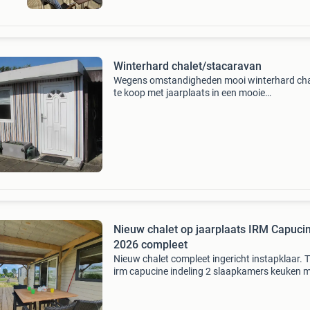
Winterhard chalet/stacaravan
Wegens omstandigheden mooi winterhard cha
te koop met jaarplaats in een mooie
landelijk/bosrijke omgeving. Chalet staat op e
mooie camping in winterswijk, die van alle
gemakken voorzien is en het
Nieuw chalet op jaarplaats IRM Capuci
2026 compleet
Nieuw chalet compleet ingericht instapklaar. 
irm capucine indeling 2 slaapkamers keuken 
koelkast magnetron en senseo tv luifel met tu
eigen parkeerplaats potten pannen servies en
bestek