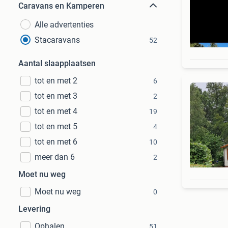
Caravans en Kamperen
Alle advertenties
Stacaravans
52
Aantal slaapplaatsen
tot en met 2
6
tot en met 3
2
tot en met 4
19
tot en met 5
4
tot en met 6
10
meer dan 6
2
Moet nu weg
Moet nu weg
0
Levering
Ophalen
51