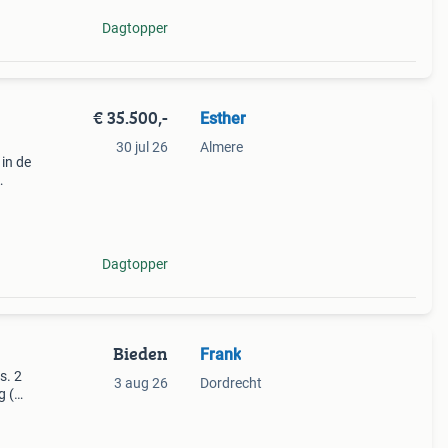
Dagtopper
€ 35.500,-
Esther
30 jul 26
Almere
 in de
g in
Dagtopper
Bieden
Frank
s. 2
3 aug 26
Dordrecht
g (