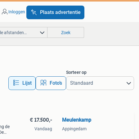
Inloggen
Plaats advertentie
lle afstanden…
Zoek
Sorteer op
Lijst
Foto’s
€ 17.500,-
Meulenkamp
ng de
Vandaag
Appingedam
De
voor