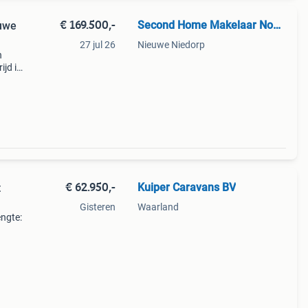
€ 169.500,-
Second Home Makelaar Noord/Zuid-Holland en Friesland
euwe
27 jul 26
Nieuwe Niedorp
n
ijd in
ige
water
€ 62.950,-
Kuiper Caravans BV
t
Gisteren
Waarland
engte:
met
we