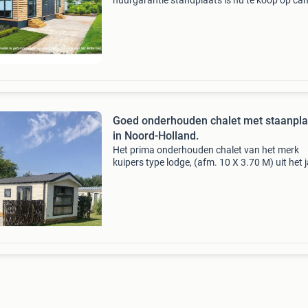
huurgarantie standplaats is nu te koop op ca
het witte hek in nieuwe niedorp, noord-holland
bij interesse: +31 (0) 226-745262 of stuur een
bericht! D
Goed onderhouden chalet met staanpla
in Noord-Holland.
Het prima onderhouden chalet van het merk
kuipers type lodge, (afm. 10 X 3.70 M) uit het 
2021 en staat op een ruime kavel op de rustige
camping “het witte hek” te nieuwe niedorp, no
hollan