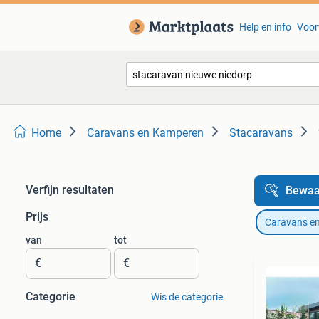
Help en info
Voor
Home
Caravans en Kamperen
Stacaravans
Verfijn resultaten
Bewaa
Prijs
Caravans e
van
tot
€
€
Categorie
Wis de categorie