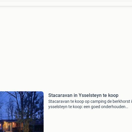
Stacaravan in Ysselsteyn te koop
Stacaravan te koop op camping de berkhorst 
ysselsteyn te koop: een goed onderhouden
stacaravan op de populaire camping de berkh
in het gezellige ysselsteyn (nederland). De ca
ligt in een p