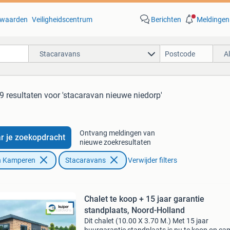
waarden
Veiligheidscentrum
Berichten
Meldingen
Stacaravans
A
9 resultaten
voor 'stacaravan nieuwe niedorp'
Ontvang meldingen van
r je zoekopdracht
nieuwe zoekresultaten
n Kamperen
Stacaravans
Verwijder filters
Chalet te koop + 15 jaar garantie
standplaats, Noord-Holland
Dit chalet (10.00 X 3.70 M.) Met 15 jaar