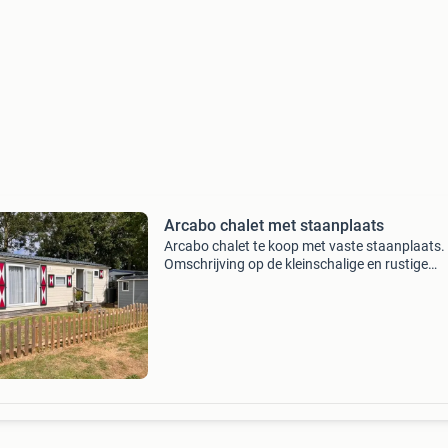
Arcabo chalet met staanplaats
Arcabo chalet te koop met vaste staanplaats.
Omschrijving op de kleinschalige en rustige
camping het witte hek in nieuwe niedorp staat 
mooie arcabo chalet te koop. Het chalet heeft
landelijke