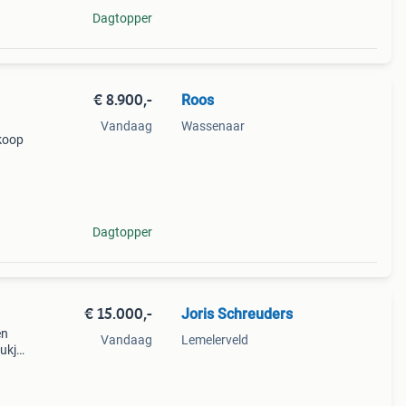
Dagtopper
€ 8.900,-
Roos
Vandaag
Wassenaar
koop
ing
vel
Dagtopper
€ 15.000,-
Joris Schreuders
en
Vandaag
Lemelerveld
oukje