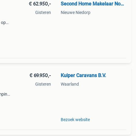
€ 62.950,-
Second Home Makelaar Noord/Zuid-Holland en Friesland
Gisteren
Nieuwe Niedorp
p op
d-
tte
€ 69.950,-
Kuiper Caravans B.V.
Gisteren
Waarland
mping
! Bel
Bezoek website