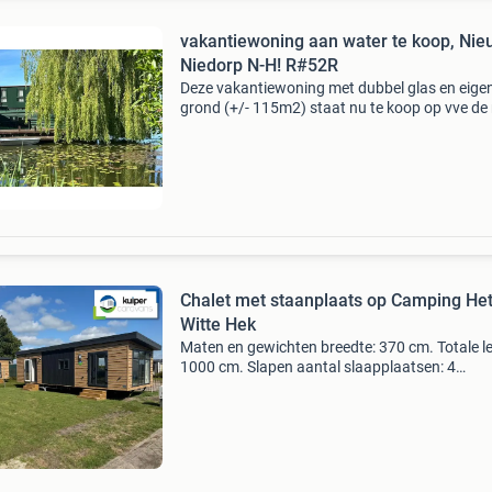
vakantiewoning aan water te koop, Ni
Niedorp N-H! R#52R
Deze vakantiewoning met dubbel glas en eige
grond (+/- 115m2) staat nu te koop op vve de r
nieuwe niedorp, noord-holland! Op een pracht
locatie midden in het groen en direct aan het 
li
Chalet met staanplaats op Camping He
Witte Hek
Maten en gewichten breedte: 370 cm. Totale l
1000 cm. Slapen aantal slaapplaatsen: 4
bijzonderheden: nu te koop: chalet lessenaar 
staanplaats op camping het witte hek in nieu
niedorp, noor