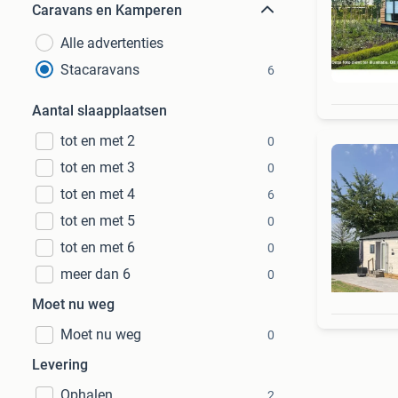
Caravans en Kamperen
Alle advertenties
Stacaravans
6
Aantal slaapplaatsen
tot en met 2
0
tot en met 3
0
tot en met 4
6
tot en met 5
0
tot en met 6
0
meer dan 6
0
Moet nu weg
Moet nu weg
0
Levering
Ophalen
2