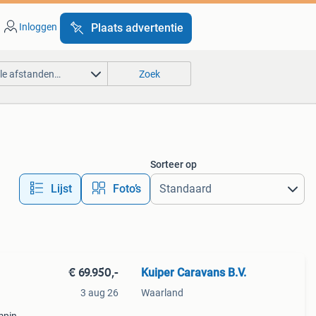
Inloggen
Plaats advertentie
lle afstanden…
Zoek
Sorteer op
Lijst
Foto’s
€ 69.950,-
Kuiper Caravans B.V.
3 aug 26
Waarland