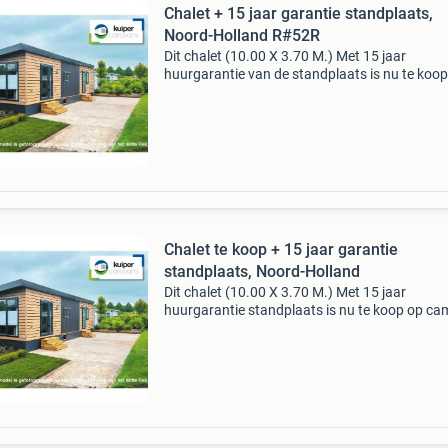
Chalet + 15 jaar garantie standplaats,
Noord-Holland R#52R
Dit chalet (10.00 X 3.70 M.) Met 15 jaar
huurgarantie van de standplaats is nu te koo
camping het witte hek in nieuwe niedorp, noor
holland! In samenwerking met camping het wi
hek biedt kuiper
Chalet te koop + 15 jaar garantie
standplaats, Noord-Holland
Dit chalet (10.00 X 3.70 M.) Met 15 jaar
huurgarantie standplaats is nu te koop op ca
het witte hek in nieuwe niedorp, noord-holland
bij interesse: +31 (0) 226-745262 of stuur een
bericht! D