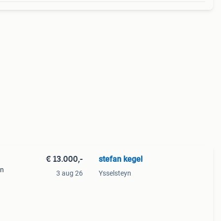
€ 13.000,-
stefan kegel
in
3 aug 26
Ysselsteyn
orst
mping