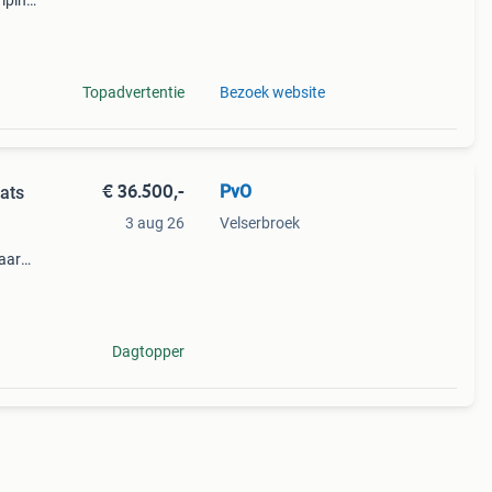
mping
! Bel
Topadvertentie
Bezoek website
€ 36.500,-
PvO
ats
3 aug 26
Velserbroek
jaar
 svr
ord-
Dagtopper