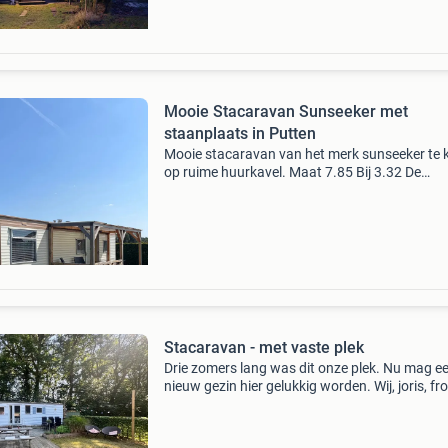
Mooie Stacaravan Sunseeker met
staanplaats in Putten
Mooie stacaravan van het merk sunseeker te 
op ruime huurkavel. Maat 7.85 Bij 3.32 De
stacaravan is keurig netjes. Hij staat op camp
dop’s akker, een 50+ camping op een ruime ka
met schuurtj
Stacaravan - met vaste plek
Drie zomers lang was dit onze plek. Nu mag e
nieuw gezin hier gelukkig worden. Wij, joris, fr
en onze dochters kaat en jet, verkopen onze
stacaravan op plek buizerd 14 van charme
camping heidep