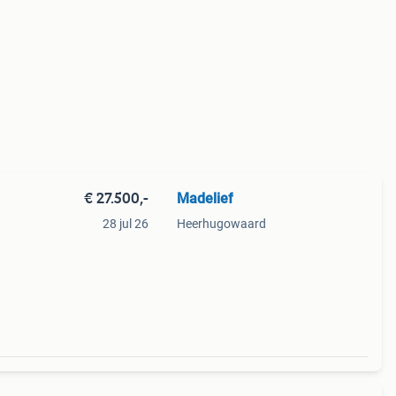
€ 27.500,-
Madelief
28 jul 26
Heerhugowaard
dit
 een