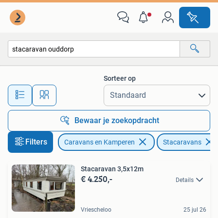
Stacaravans
Sorteer op
Alle afstanden…
Bewaar je zoekopdracht
Filters
Caravans en Kamperen
Stacaravans
Stacaravan 3,5x12m
€ 4.250,-
Details
Vriescheloo
25 jul 26