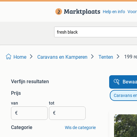
Help en info
Voor
199 r
Home
Caravans en Kamperen
Tenten
Verfijn resultaten
Bewaa
Prijs
Caravans e
van
tot
€
€
Categorie
Wis de categorie