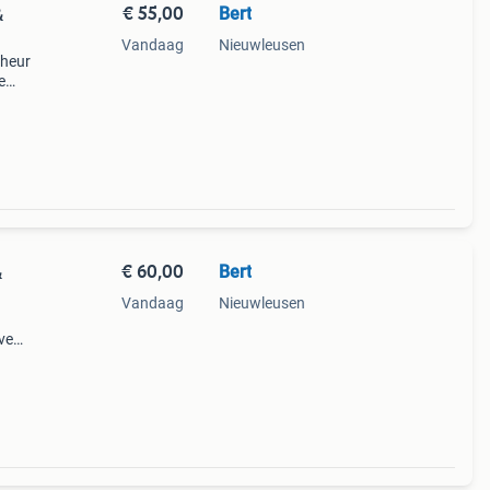
€ 55,00
Bert
&
Vandaag
Nieuwleusen
cheur
e
esh &
 ten
€ 60,00
Bert
&
Vandaag
Nieuwleusen
ve
ker,