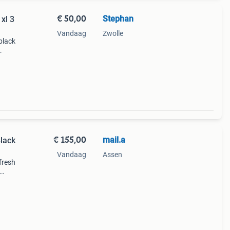
€ 50,00
Stephan
xl 3
Vandaag
Zwolle
black
 het 2
€ 155,00
mail.a
lack
Vandaag
Assen
fresh
la