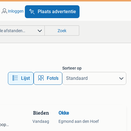
Inloggen
Plaats advertentie
lle afstanden…
Zoek
Sorteer op
Lijst
Foto’s
Bieden
Okke
Vandaag
Egmond aan den Hoef
koop