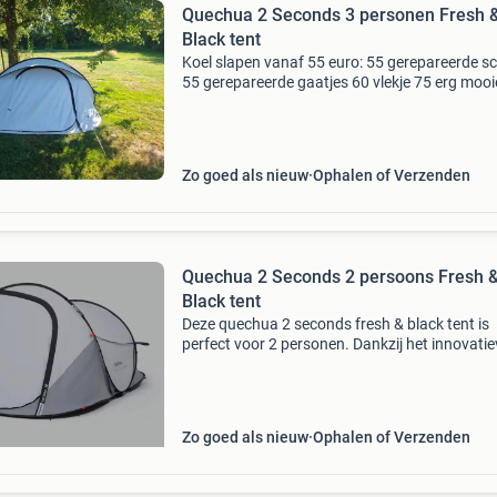
Quechua 2 Seconds 3 personen Fresh 
Black tent
Koel slapen vanaf 55 euro: 55 gerepareerde s
55 gerepareerde gaatjes 60 vlekje 75 erg mooi
voor vakantie of festival. Handige quechua fr
black 2 seconds 3 persoons pop-up tent. Deze
Zo goed als nieuw
Ophalen of Verzenden
Quechua 2 Seconds 2 persoons Fresh 
Black tent
Deze quechua 2 seconds fresh & black tent is
perfect voor 2 personen. Dankzij het innovatie
fresh & black systeem blijft de tent koel en don
zelfs op zonnige dagen. De tent is in slechts
Zo goed als nieuw
Ophalen of Verzenden