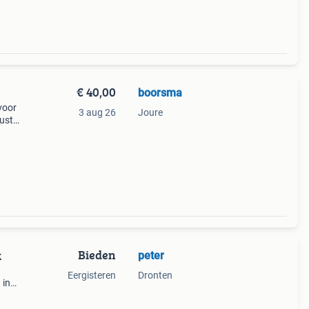
€ 40,00
boorsma
voor
3 aug 26
Joure
ust
 voor
Bieden
peter
k
Eergisteren
Dronten
 in
ing.
.