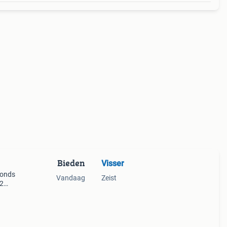
Bieden
Visser
conds
Vandaag
Zeist
 2
ijk,