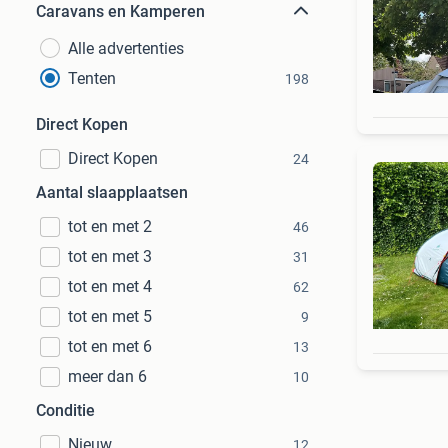
Caravans en Kamperen
Alle advertenties
Tenten
198
Direct Kopen
Direct Kopen
24
Aantal slaapplaatsen
tot en met 2
46
tot en met 3
31
tot en met 4
62
tot en met 5
9
tot en met 6
13
meer dan 6
10
Conditie
Nieuw
12