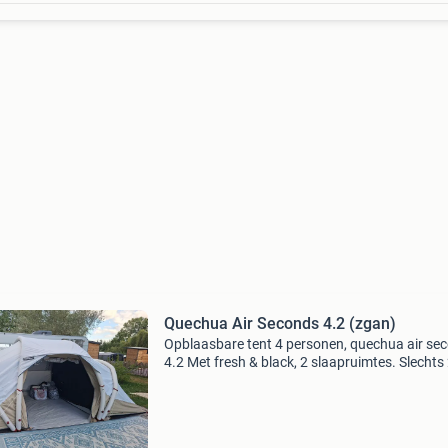
Quechua Air Seconds 4.2 (zgan)
Opblaasbare tent 4 personen, quechua air se
4.2 Met fresh & black, 2 slaapruimtes. Slechts
weken gebruikt. Aan moeten schaffen in frankr
toen onze eigen tent stuk bleek te zijn. De tent