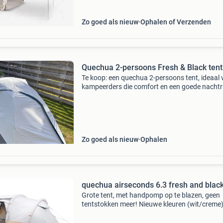
systeem is de t
Zo goed als nieuw
Ophalen of Verzenden
Quechua 2-persoons Fresh & Black tent
Te koop: een quechua 2-persoons tent, ideaal 
kampeerders die comfort en een goede nachtr
waarderen. Deze tent is voorzien van het
innovatieve fresh & black tentdoek, wat zorgt
een don
Zo goed als nieuw
Ophalen
quechua airseconds 6.3 fresh and blac
Grote tent, met handpomp op te blazen, geen
tentstokken meer! Nieuwe kleuren (wit/creme)
goede staat, kan opgezet worden bij bezichtig
Gaat in de verkoop wegens stoppen kamperen