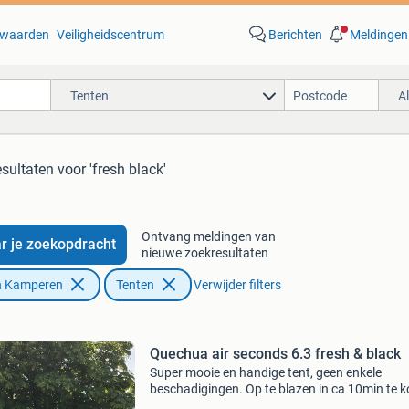
waarden
Veiligheidscentrum
Berichten
Meldingen
Tenten
A
esultaten
voor 'fresh black'
Ontvang meldingen van
r je zoekopdracht
nieuwe zoekresultaten
n Kamperen
Tenten
Verwijder filters
Quechua air seconds 6.3 fresh & black
Super mooie en handige tent, geen enkele
beschadigingen. Op te blazen in ca 10min te 
ivm gezinsuitbreiding.