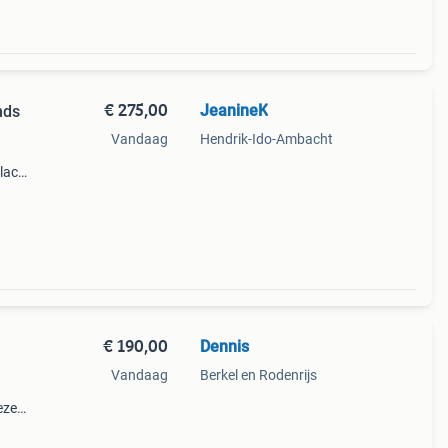
€ 275,00
JeanineK
nds
Vandaag
Hendrik-Ido-Ambacht
lack
en een
bele
€ 190,00
Dennis
Vandaag
Berkel en Rodenrijs
eze
n
are