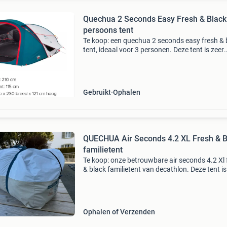
Quechua 2 Seconds Easy Fresh & Black 
persoons tent
Te koop: een quechua 2 seconds easy fresh & 
tent, ideaal voor 3 personen. Deze tent is zeer
eenvoudig op te zetten en af te breken dankzij
seconds easy systeem. De fresh & black te
Gebruikt
Ophalen
QUECHUA Air Seconds 4.2 XL Fresh & B
familietent
Te koop: onze betrouwbare air seconds 4.2 Xl 
& black familietent van decathlon. Deze tent is
ideaal voor iedereen die geen zin heeft in het in
elkaar zetten van tentstokken. Dankzij de opb
Ophalen of Verzenden