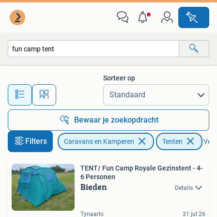
Tenten
Sorteer op
Alle afstanden…
Bewaar je zoekopdracht
Filters
Caravans en Kamperen
Tenten
Verw
TENT/ Fun Camp Royale Gezinstent - 4-
6 Personen
Bieden
Details
Tynaarlo
31 jul 26