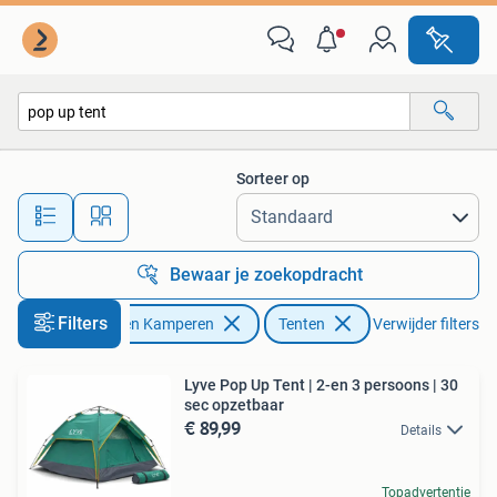
Tenten
Sorteer op
Alle afstanden…
Bewaar je zoekopdracht
Filters
Caravans en Kamperen
Tenten
Verwijder filters
Lyve Pop Up Tent | 2-en 3 persoons | 30
sec opzetbaar
€ 89,99
Details
Topadvertentie